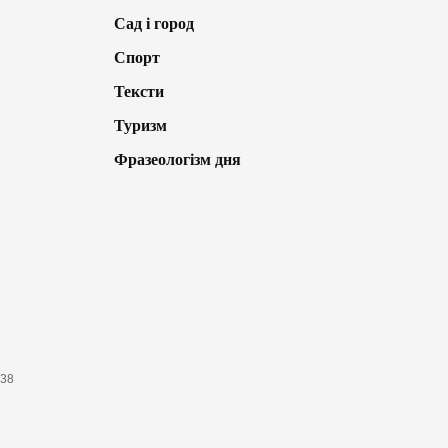
Сад і город
Спорт
Тексти
Туризм
Фразеологізм дня
638