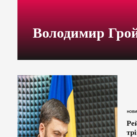
Володимир Гро
НОВИ
Ре
трі