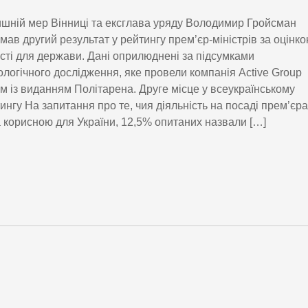
шній мер Вінниці та ексглава уряду Володимир Гройсман
мав другий результат у рейтингу прем’єр-міністрів за оцінк
сті для держави. Дані оприлюднені за підсумками
ологічного дослідження, яке провели компанія Active Group
м із виданням Політарена. Друге місце у всеукраїнському
ингу На запитання про те, чия діяльність на посаді прем’єра
 корисною для України, 12,5% опитаних назвали […]