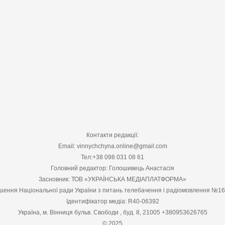
Контакти редакції:
Email: vinnychchyna.online@gmail.com
Тел:+38 098 031 08 61
Головний редактор: Голошивець Анастасія
Засновник: ТОВ «УКРАЇНСЬКА МЕДІАПЛАТФОРМА»
шення Національної ради України з питань телебачення і радіомовлення №1
Ідентифікатор медіа: R40-06392
Україна, м. Вінниця бульв. Свободи , буд. 8, 21005 +380953626765
© 2025