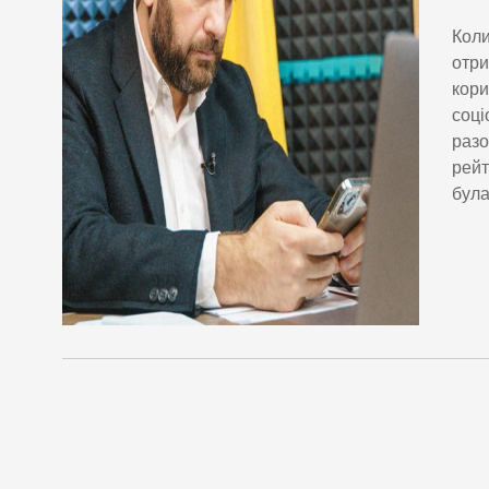
Коли
отри
кори
соці
разо
рейт
була