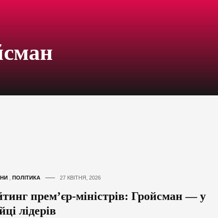
йсман
НИ
,
ПОЛІТИКА
27 КВІТНЯ, 2026
йтинг прем’єр-міністрів: Гройсман — у
йці лідерів