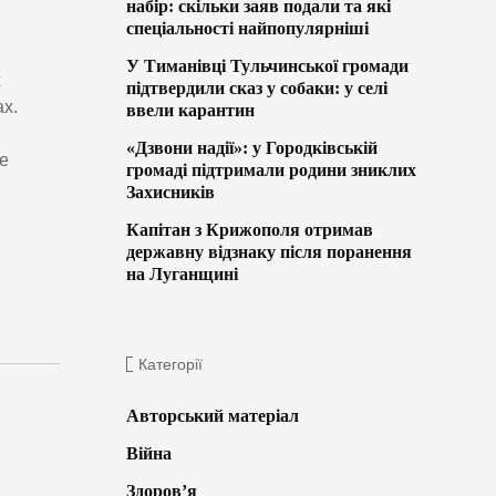
набір: скільки заяв подали та які
спеціальності найпопулярніші
У Тиманівці Тульчинської громади
х
підтвердили сказ у собаки: у селі
х.
ввели карантин
«Дзвони надії»: у Городківській
е
громаді підтримали родини зниклих
Захисників
Капітан з Крижополя отримав
державну відзнаку після поранення
на Луганщині
Категорії
Авторський матеріал
Війна
Здоров’я