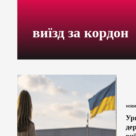
виїзд за кордон
НОВИ
Ур
де