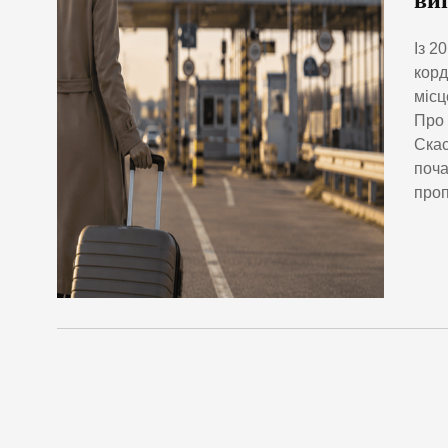
ви
Із 2
корд
місц
Про 
Скас
поча
проп