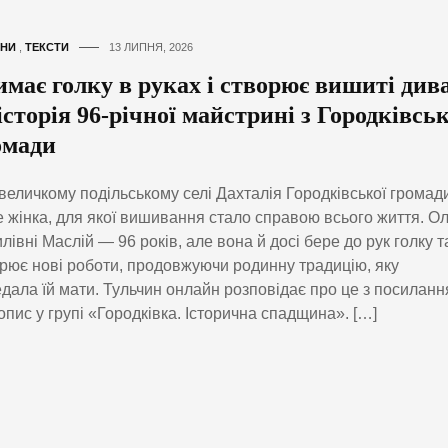
НИ
,
ТЕКСТИ
13 ЛИПНЯ, 2026
имає голку в руках і створює вишиті див
сторія 96-річної майстрині з Городківськ
омади
величкому подільському селі Дахталія Городківської громад
 жінка, для якої вишивання стало справою всього життя. Ол
лівні Маслій — 96 років, але вона й досі бере до рук голку т
рює нові роботи, продовжуючи родинну традицію, яку
дала їй мати. Тульчин онлайн розповідає про це з посилан
опис у групі «Городківка. Історична спадщина». […]