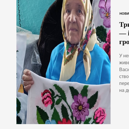
НОВИ
Тр
— і
гр
У не
живе
Васи
ство
пере
на д