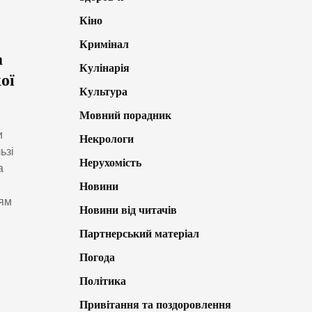
Кіно
Кримінал
а
Кулінарія
ої
Культура
Мовний порадник
и
Некрологи
ьзі
Нерухомість
а
Новини
ням
Новини від читачів
Партнерський матеріал
Погода
Політика
Привітання та поздоровлення