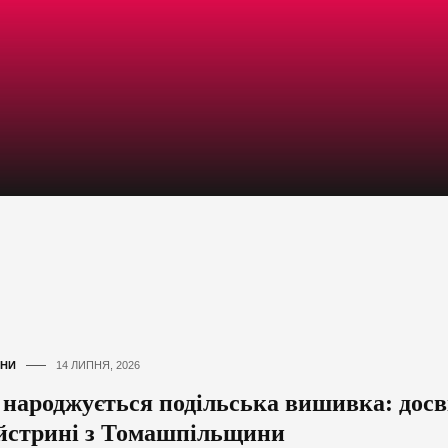
НИ
14 ЛИПНЯ, 2026
 народжується подільська вишивка: досв
йстрині з Томашпільщини