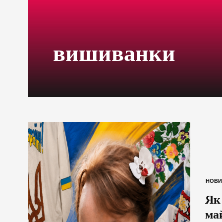
вишиванки
НОВИ
Як
ма