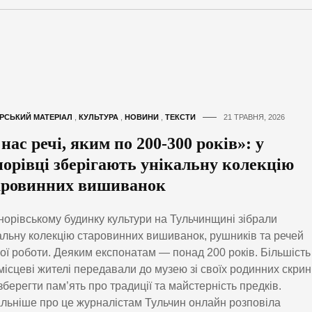
РСЬКИЙ МАТЕРІАЛ
,
КУЛЬТУРА
,
НОВИНИ
,
ТЕКСТИ
21 ТРАВНЯ, 2026
нас речі, яким по 200-300 років»: у
норівці зберігають унікальну колекцію
аровинних вишиванок
норівському будинку культури на Тульчинщині зібрали
альну колекцію старовинних вишиванок, рушників та речей
ої роботи. Деяким експонатам — понад 200 років. Більшість 
місцеві жителі передавали до музею зі своїх родинних скрин
зберегти пам’ять про традиції та майстерність предків.
льніше про це журналістам Тульчин онлайн розповіла