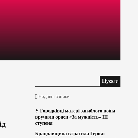
Недавні записи
У Городківці матері загиблого воїна
вручили орден «За мужність» ІІІ
ід
ступеня
Брацлавщина втратила Героя: