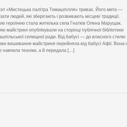
кт «Мистецька палітра Томашпілля» триває. Його мета —
зати людей, які зберігають і розвивають місцеві традиції.
ю героїнею стала жителька села Гнатків Олена Марущак.
рію майстрині опублікували на сторінці публічної бібліотеки
шпільської селищної ради. Від бабусі — до власного стилю
ви вишивання майстриня перейняла від бабусі Афії. Вона 
 навчила техніки, а й передала […]