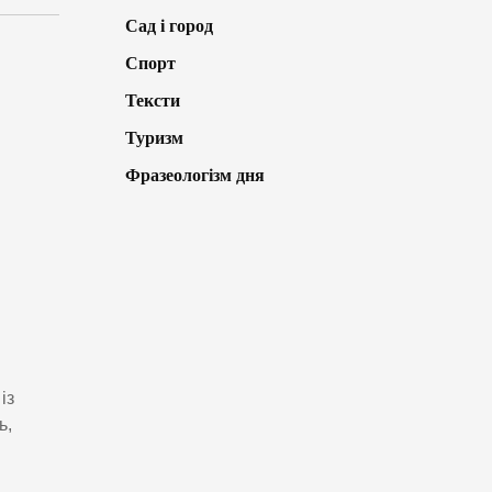
Сад і город
Спорт
Тексти
Туризм
Фразеологізм дня
із
ь,