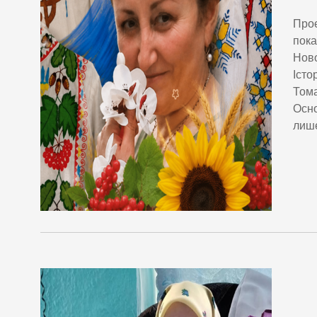
Проє
пока
Ново
Істо
Тома
Осно
лише