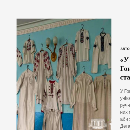
АВТО
«У 
Го
ст
У Го
унік
ручн
них 
аби 
Дета