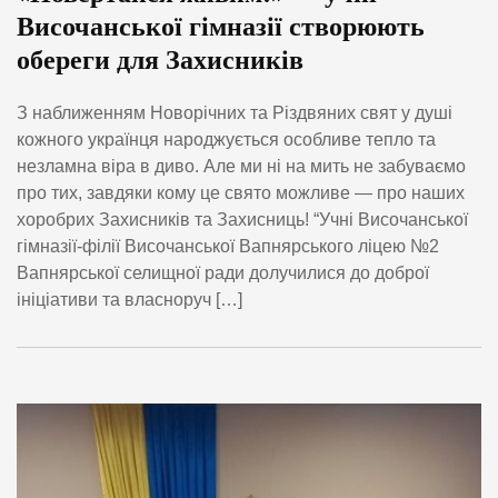
Височанської гімназії створюють
обереги для Захисників
З наближенням Новорічних та Різдвяних свят у душі
кожного українця народжується особливе тепло та
незламна віра в диво. Але ми ні на мить не забуваємо
про тих, завдяки кому це свято можливе — про наших
хоробрих Захисників та Захисниць! “Учні Височанської
гімназії-філії Височанської Вапнярського ліцею №2
Вапнярської селищної ради долучилися до доброї
ініціативи та власноруч […]