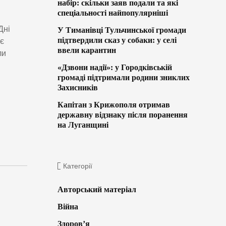
набір: скільки заяв подали та які
спеціальності найпопулярніші
Дні
У Тиманівці Тульчинської громади
підтвердили сказ у собаки: у селі
яє
ввели карантин
ли
«Дзвони надії»: у Городківській
громаді підтримали родини зниклих
Захисників
Капітан з Крижополя отримав
державну відзнаку після поранення
на Луганщині
Категорії
Авторський матеріал
Війна
Здоров’я