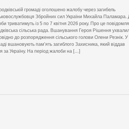
родківській громаді оголошено жалобу через загибель
ьковослужбовця Збройних сил України Михайла Паламара. 
би триватимуть із 5 по 7 квітня 2026 року. Про це повідомл
дківська сільська рада. Вшанування Героя Рішення ухвали
овідно до розпорядження сільського голови Олени Резнік. У
аді вшановують пам’ять загиблого Захисника, який віддав
я за Україну. На період жалоби на […]