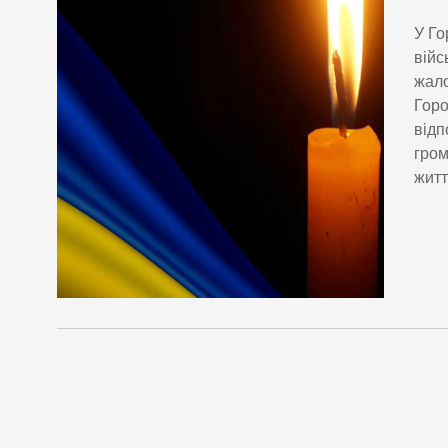
У Го
війс
жало
Горо
відп
гром
житт