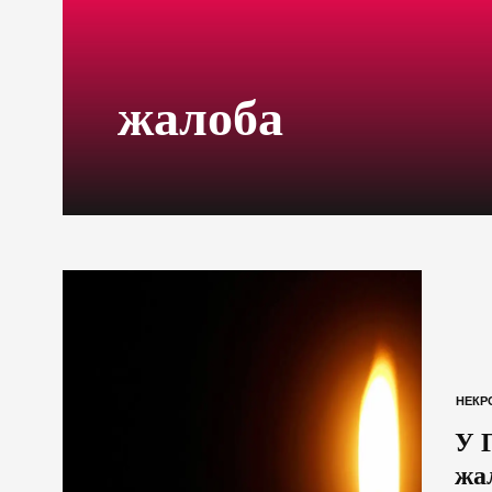
жалоба
НЕКР
У 
жа