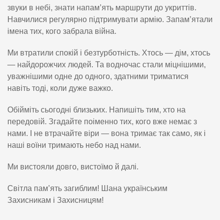
звуки в небі, знати напам’ять маршрути до укриттів.
Навчилися регулярно підтримувати армію. Запам’ятали
імена тих, кого забрала війна.
Ми втратили спокій і безтурботність. Хтось — дім, хтось
— найдорожчих людей. Та водночас стали міцнішими,
уважнішими одне до одного, здатними триматися
навіть тоді, коли дуже важко.
Обійміть сьогодні близьких. Напишіть тим, хто на
передовій. Згадайте поіменно тих, кого вже немає з
нами. І не втрачайте віри — вона тримає так само, як і
наші воїни тримають небо над нами.
Ми вистояли довго, вистоїмо й далі.
Світла пам’ять загиблим! Шана українським
Захисникам і Захисницям!