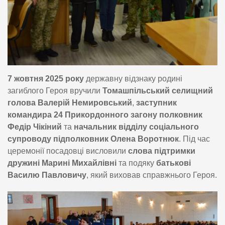
7 жовтня 2025 року
державну відзнаку родині
загиблого Героя вручили
Томашпільський селищний
голова Валерій Немировський
,
заступник
командира 24 Прикордонного загону полковник
Федір Чікіний
та
начальник відділу соціального
супроводу підполковник Олена Воротнюк
. Під час
церемонії посадовці висловили
слова підтримки
дружині Марині Михайлівні
та подяку
батькові
Василю Павловичу
, який виховав справжнього Героя.