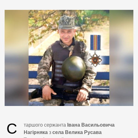
С
таршого сержанта
Івана Васильовича
Нагірняка
з
села Велика Русава