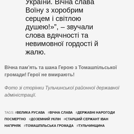
України. Вічна слава
Воїну з хоробрим
серцем і світлою
душею!»”, – звучали
слова вдячності та
невимовної гордості й
жалю.
Вічна пам’ять та шана Герою з Томашпільської
громади! Герої не вмирають!
Фото зі сторінки Тульчинської районної державної
адміністрації.
TAGS: #
ВЕЛИКА РУСАВА
#
ВІЧНА СЛАВА
#
ДЕРЖАВНІ НАРОГОДИ
ПОСМЕРТНО
#
ДОЗЕМНИЙ УКЛІН
#
СТАРШИЙ СЕРЖАНТ ІВАН
НАГІРНЯК
#
ТОМАШПІЛЬСЬКА ГРОМАДА
#
ТУЛЬЧИНЩИНА