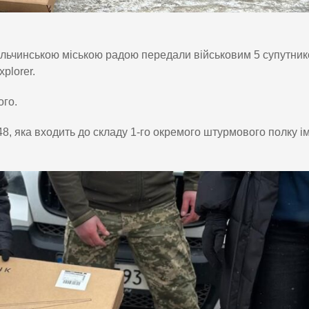
ульчинською міською радою передали військовим 5 супутни
xplorer.
ого.
8, яка входить до складу 1-го окремого штурмового полку і