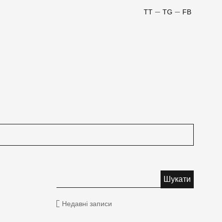
TT
TG
FB
Недавні записи