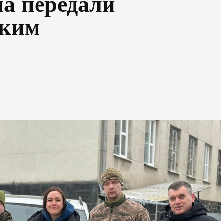
на передали
ьким