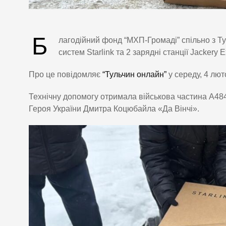
Б
лагодійний фонд “МХП-Громаді” спільно з Т
систем Starlink та 2 зарядні станції Jackery E
Про це повідомляє
“Тульчин онлайн”
у середу, 4 лют
Технічну допомогу отримала військова частина А484
Героя України Дмитра Коцюбайла «Да Вінчі».