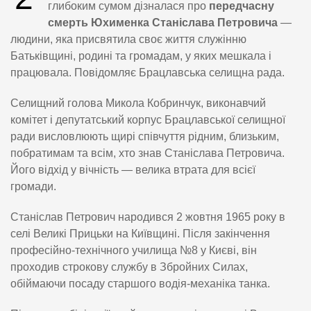
глибоким сумом дізналася про
передчасну
смерть Юхименка Станіслава Петровича
—
людини, яка присвятила своє життя служінню
Батьківщині, родині та громадам, у яких мешкала і
працювала. Повідомляє Брацлавська селищна рада.
Селищний голова Микола Кобринчук, виконавчий
комітет і депутатський корпус Брацлавської селищної
ради висловлюють щирі співчуття рідним, близьким,
побратимам та всім, хто знав Станіслава Петровича.
Його відхід у вічність — велика втрата для всієї
громади.
Станіслав Петрович народився 2 жовтня 1965 року в
селі Великі Прицьки на Київщині. Після закінчення
професійно-технічного училища №8 у Києві, він
проходив строкову службу в Збройних Силах,
обіймаючи посаду старшого водія-механіка танка.