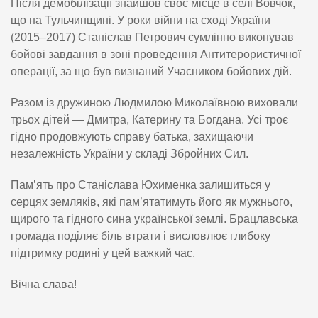
Після демобілізації знайшов своє місце в селі Вовчок,
що на Тульчинщині. У роки війни на сході України
(2015–2017) Станіслав Петрович сумлінно виконував
бойові завдання в зоні проведення Антитерористичної
операції, за що був визнаний Учасником бойових дій.
Разом із дружиною Людмилою Миколаївною виховали
трьох дітей — Дмитра, Катерину та Богдана. Усі троє
гідно продовжують справу батька, захищаючи
незалежність України у складі Збройних Сил.
Пам’ять про Станіслава Юхименка залишиться у
серцях земляків, які пам’ятатимуть його як мужнього,
щирого та гідного сина української землі. Брацлавська
громада поділяє біль втрати і висловлює глибоку
підтримку родині у цей важкий час.
Вічна слава!