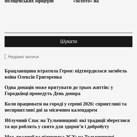
поліцейських офіцерів
«золото» на
Недавні записи
Брацлавщина втратила Героя: підтвердилася загибель
воїна Олексія Григоренка
Одна донація може врятувати до трьох життів: у
Городківці проведуть День донора
Коли працювати на городі у серпні 2026: сприятливі та
несприятливі дні за місячним календарем
Яблучний Спас на Тульчинщині: які традиції збереглися
та що роблять у свято для здоров’я і добробуту
Мед, традиції та підтримка ЗСУ: на Тульчинщині