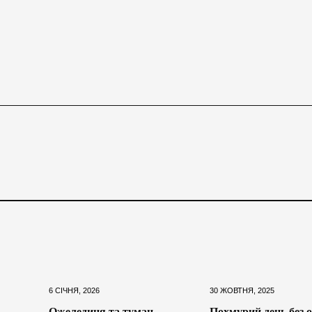
6 СІЧНЯ, 2026
30 ЖОВТНЯ, 2025
Ожеледиця та туман
Похмурий день без о