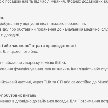
ою посадою навіть під час лікування. Жодних додаткових за
ень
еребування у відпустці після тяжкого поранення.
відку про обставини поранення до начальника медичної слу
підрозділі.
і або часткової втрати працездатності
. Для цього потрібно:
и військово-лікарську комісію (ВЛК);
нювання функціонування, яка визначить інвалідність або сту
ійськовій частині, через ТЦК та СП або самостійно до Міно
о-побутових питань
чення відповідно до займаної посади. Для її отримання пот