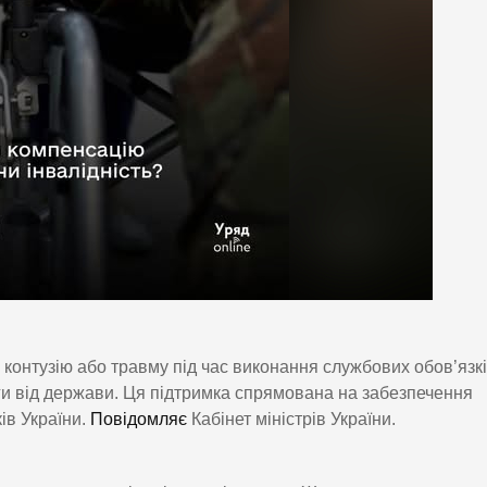
 контузію або травму під час виконання службових обов’язкі
ги від держави. Ця підтримка спрямована на забезпечення
ів України.
Повідомляє
Кабінет міністрів України.