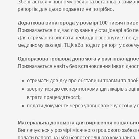
Зберігається у повному обсязі за останньою займан
рапортів для цього подавати не потрібно.
Додаткова винагорода у розмірі 100 тисяч грив
Призначається під час лікування у стаціонарі або п
Для отримання виплати необхідно звернутися по до
медичному закладі, ТЦК або подати рапорт у своєму 
Одноразова грошова допомога у разі інвалідност
Призначається навіть без встановлення інвалідності
отримати довідку про обставини травми та пройт
звернутися до експертної команди лікарів з оці
втрати працездатності;
подати документи через уповноважену особу у в
Матеріальна допомога для вирішення соціальн
Виплачується у розмірі місячного грошового забезпе
подати рапорт на ім’я безпосереднього командира.