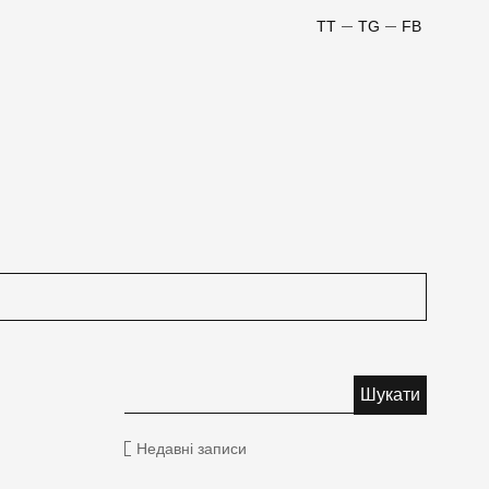
TT
TG
FB
Недавні записи