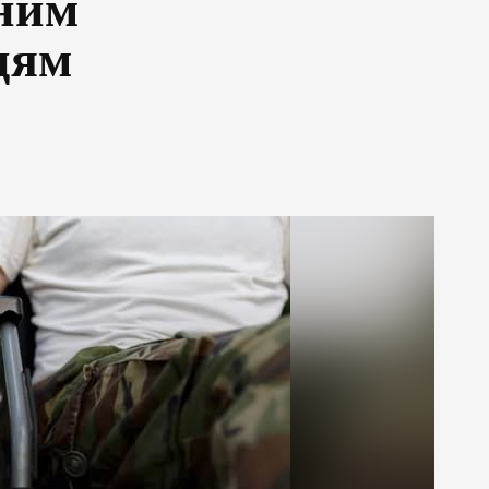
ним
цям