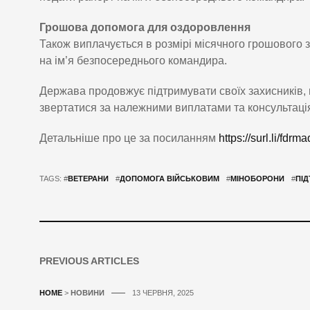
Грошова допомога для оздоровлення
Також виплачується в розмірі місячного грошового
на ім’я безпосереднього командира.
Держава продовжує підтримувати своїх захисників,
звертатися за належними виплатами та консультація
Детальніше про це за посиланням
https://surl.li/fdrma
TAGS: #
ВЕТЕРАНИ
#
ДОПОМОГА ВІЙСЬКОВИМ
#
МІНОБОРОНИ
#
ПІД
PREVIOUS ARTICLES
HOME
>
НОВИНИ
13 ЧЕРВНЯ, 2025