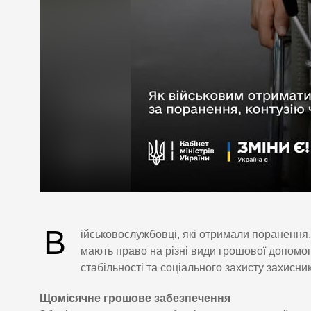
В
ійськовослужбовці, які отримали поранення,
мають право на різні види грошової допомо
стабільності та соціального захисту захисник
Щомісячне грошове забезпечення