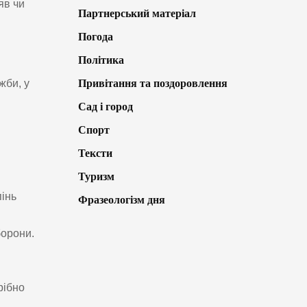
яв чи
Партнерський матеріал
Погода
Політика
жби, у
Привітання та поздоровлення
Сад і город
Спорт
Тексти
Туризм
пінь
Фразеологізм дня
борони.
рібно