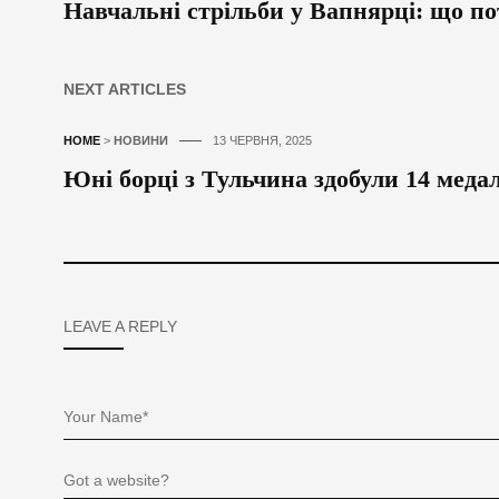
Навчальні стрільби у Вапнярці: що п
NEXT ARTICLES
HOME
>
НОВИНИ
13 ЧЕРВНЯ, 2025
Юні борці з Тульчина здобули 14 медал
LEAVE A REPLY