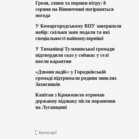
Грози, зливи та пориви вітру: 8
серпня на Вінниччині погіршиться
погода
У Комаргородському ВПУ завершили
набір: скільки заяв подали та які
спеціальності найпопулярніші
У Тиманівці Тульчинської громади
підтвердили сказ у собаки: у селі
ввели карантин
«Дзвони надії»: у Городківській
громаді підтримали родини зниклих
Захисників
Капітан з Крижополя отримав
державну відзнаку після поранення
на Луганщині
Категорії