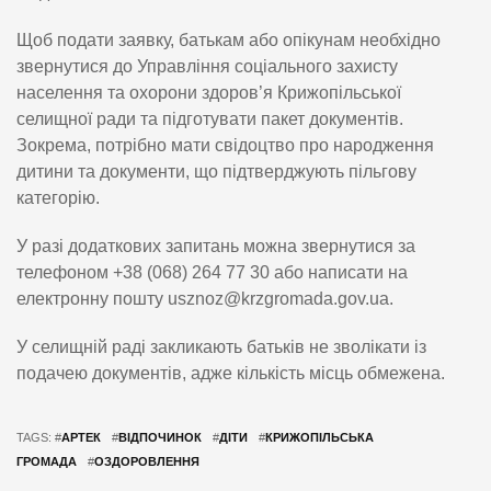
Щоб подати заявку, батькам або опікунам необхідно
звернутися до Управління соціального захисту
населення та охорони здоров’я Крижопільської
селищної ради та підготувати пакет документів.
Зокрема, потрібно мати свідоцтво про народження
дитини та документи, що підтверджують пільгову
категорію.
У разі додаткових запитань можна звернутися за
телефоном +38 (068) 264 77 30 або написати на
електронну пошту usznoz@krzgromada.gov.ua.
У селищній раді закликають батьків не зволікати із
подачею документів, адже кількість місць обмежена.
TAGS: #
АРТЕК
#
ВІДПОЧИНОК
#
ДІТИ
#
КРИЖОПІЛЬСЬКА
ГРОМАДА
#
ОЗДОРОВЛЕННЯ