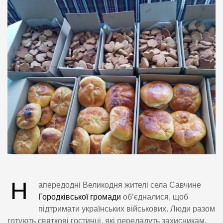
Н
апередодні Великодня жителі села Савчине
Городківської громади
об’єдналися, щоб
підтримати українських військових. Люди разом
готують святкові гостинці, які передадуть захисникам.