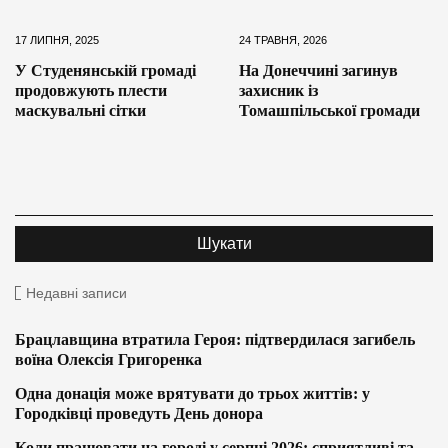
17 ЛИПНЯ, 2025
24 ТРАВНЯ, 2026
У Студенянській громаді
На Донеччині загинув
продовжують плести
захисник із
маскувальні сітки
Томашпільської громади
Недавні записи
Брацлавщина втратила Героя: підтвердилася загибель
воїна Олексія Григоренка
Одна донація може врятувати до трьох життів: у
Городківці проведуть День донора
Коли працювати на городі у серпні 2026: сприятливі та