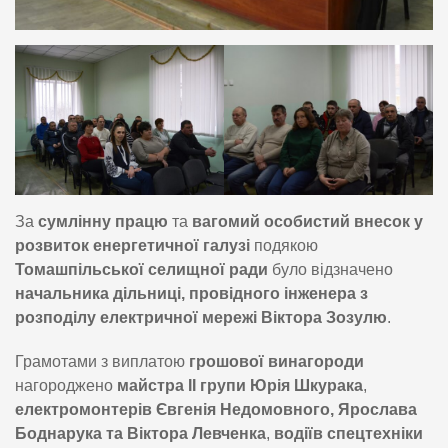
За
сумлінну працю
та
вагомий особистий внесок у
розвиток енергетичної галузі
подякою
Томашпільської селищної ради
було відзначено
начальника дільниці, провідного інженера з
розподілу електричної мережі Віктора Зозулю
.
Грамотами з виплатою
грошової винагороди
нагороджено
майстра ІІ групи Юрія Шкурака
,
електромонтерів Євгенія Недомовного, Ярослава
Боднарука та Віктора Левченка
,
водіїв спецтехніки