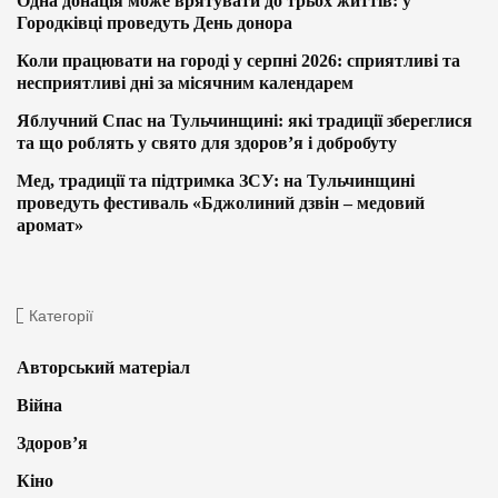
Одна донація може врятувати до трьох життів: у
Городківці проведуть День донора
Коли працювати на городі у серпні 2026: сприятливі та
несприятливі дні за місячним календарем
Яблучний Спас на Тульчинщині: які традиції збереглися
та що роблять у свято для здоров’я і добробуту
Мед, традиції та підтримка ЗСУ: на Тульчинщині
проведуть фестиваль «Бджолиний дзвін – медовий
аромат»
Категорії
Авторський матеріал
Війна
Здоров’я
Кіно