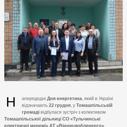
Н
апередодні
Дня енергетика
, який в Україні
відзначають
22 грудня
, у
Томашпільській
громаді
відбулася зустріч з колективом
Томашпільської дільниці СО «Тульчинські
електричні мережі» АТ «Вінницяобленерго»
.