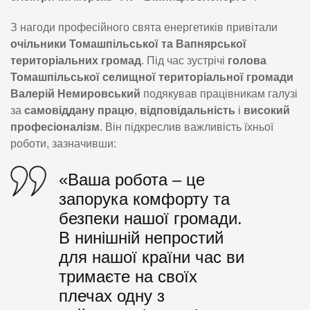
З нагоди професійного свята енергетиків привітали
очільники Томашпільської та Вапнярської
територіальних громад
. Під час зустрічі
голова
Томашпільської селищної територіальної громади
Валерій Немировський
подякував працівникам галузі
за
самовіддану працю
,
відповідальність
і
високий
професіоналізм
. Він підкреслив важливість їхньої
роботи, зазначивши:
«Ваша робота – це
запорука комфорту та
безпеки нашої громади.
В нинішній непростий
для нашої країни час ви
тримаєте на своїх
плечах одну з