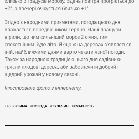
близько 3 градусів морозу. Вдень повітря прогріється до
+2°, а ввечері очікується близько +1°.
Згідно з народними прикметами, погода цього дня
вважається передвісником серпня. Наші пращури
вірили, що чим сильніший мороз 2 січня, тим
спекотнішим буде літо. Якщо ж на деревах з’являється
іній, найближчими днями варто чекати ясної погоди.
Також за народною традицією цього дня садівники
трясли плодові дерева, аби забезпечити добрий і
щедрий урожай у новому сезоні.
Ілюстроване фото з інтернету.
TAGS: #
ЗИМА
#
ПОГОДА
#
ТУЛЬЧИН
#
ХМАРНІСТЬ