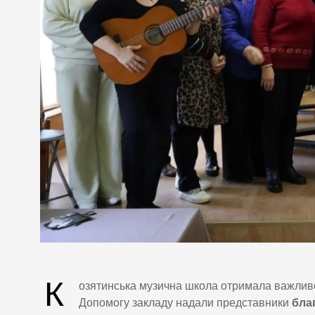
К
озятинська музична школа отримала важливе 
Допомогу закладу надали представники
бла