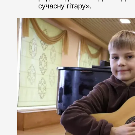
сучасну гітару».