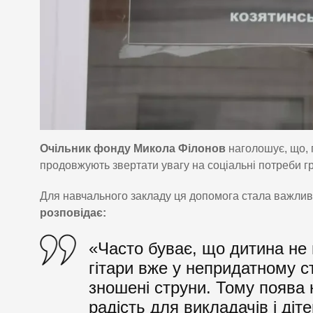
Очільник фонду Микола Філонов
наголошує, що, 
продовжують звертати увагу на соціальні потреби г
Для навчального закладу ця допомога стала важли
розповідає:
«Часто буває, що дитина не 
гітари вже у непридатному с
зношені струни. Тому поява
радість для викладачів і діт