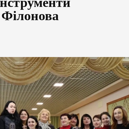
інструменти
 Філонова