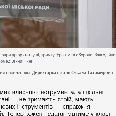
попри пріоритетну підтримку фронту та оборони, благодійни
ромад Вінниччини.
вим оновленням.
Директорка школи Оксана Тихомирова
має власного інструмента, а шкільні
тані — не тримають стрій, мають
 нових інструментів — справжня
ей. Тепер кожен педагог матиме у класі