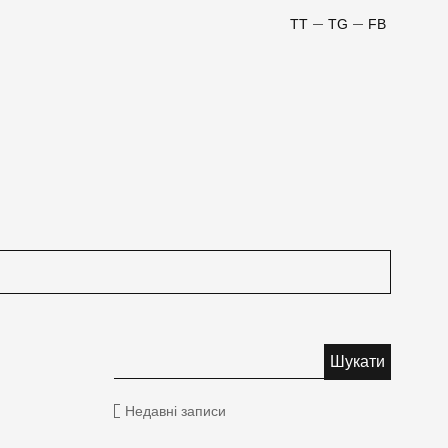
TT
TG
FB
Недавні записи