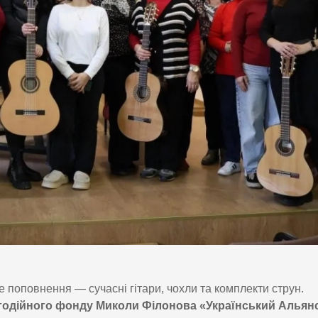
поповнення — сучасні гітари, чохли та комплекти струн.
годійного фонду Миколи Філонова «Український Альянс