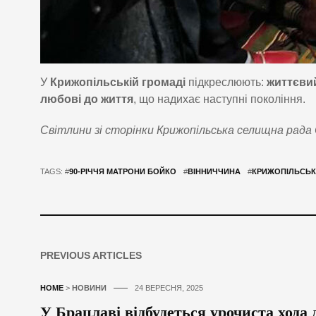
У
Крижопільській громаді
підкреслюють:
життєви
любові до життя
, що надихає наступні покоління.
Світлини зі сторінки Крижопільська селищна рада 
TAGS: #
90-РІЧЧЯ МАТРОНИ БОЙКО
#
ВІННИЧЧИНА
#
КРИЖОПІЛЬСЬК
PREVIOUS ARTICLES
HOME
>
НОВИНИ
24 ВЕРЕСНЯ, 2025
У Брацлаві відбудеться урочиста хода 