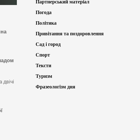
Партнерський матеріал
Погода
Політика
йна
Привітання та поздоровлення
Сад і город
Спорт
ладом
Тексти
Туризм
а двічі
Фразеологізм дня
ї