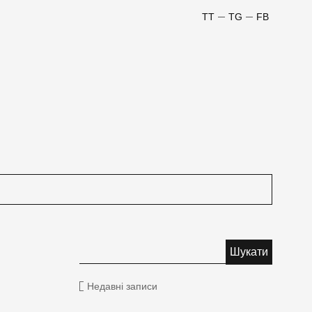
TT
TG
FB
Недавні записи