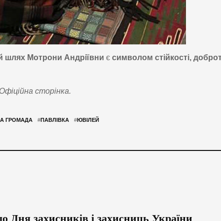
й шлях Мотрони Андріївни
є
символом стійкості, доброт
Офіційна сторінка.
А ГРОМАДА
#
ПАВЛІВКА
#
ЮВІЛЕЙ
до Дня захисників і захисниць України