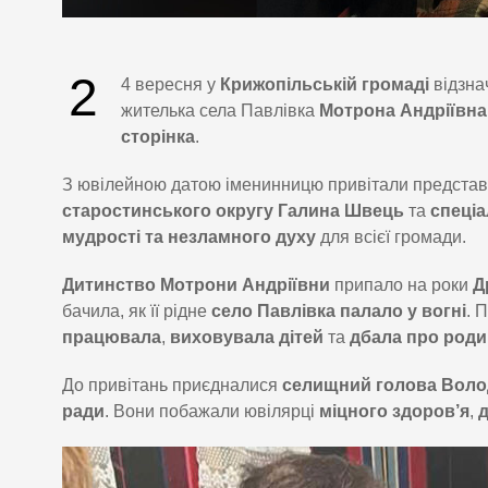
2
4 вересня у
Крижопільській громаді
відзна
жителька села Павлівка
Мотрона Андріївна
сторінка
.
З ювілейною датою іменинницю привітали представ
старостинського округу Галина Швець
та
спеціа
мудрості та незламного духу
для всієї громади.
Дитинство Мотрони Андріївни
припало на роки
Д
бачила, як її рідне
село Павлівка палало у вогні
. 
працювала
,
виховувала дітей
та
дбала про роди
До привітань приєдналися
селищний голова Вол
ради
. Вони побажали ювілярці
міцного здоров’я
,