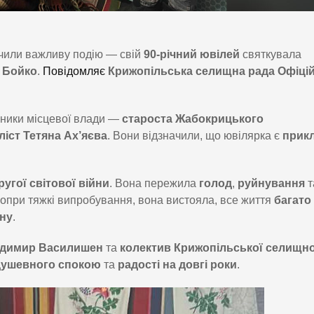
чили важливу подію — свій
90-річний ювілей
святкувала
 Бойко
.
Повідомляє
Крижопільська селищна рада Офіці
ники місцевої влади —
староста Жабокрицького
ліст Тетяна Ах’яєва
. Вони відзначили, що ювілярка є
прик
ругої світової війни
. Вона пережила
голод
,
руйнування
т
Попри тяжкі випробування, вона вистояла, все життя
багато
ну
.
одимир Василишен
та
колектив Крижопільської селищно
душевного спокою
та
радості на довгі роки
.