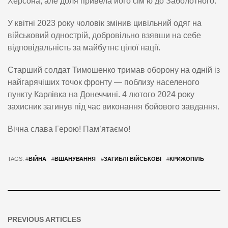
Херсона, але доля привела його сім’ю до Заболотного.
У квітні 2023 року чоловік змінив цивільний одяг на
військовий однострій, добровільно взявши на себе
відповідальність за майбутнє цілої нації.
Старший солдат Тимошенко тримав оборону на одній із
найгарячіших точок фронту — поблизу населеного
пункту Карлівка на Донеччині. 4 лютого 2024 року
захисник загинув під час виконання бойового завдання.
Вічна слава Герою! Пам’ятаємо!
TAGS: #
ВІЙНА
#
ВШАНУВАННЯ
#
ЗАГИБЛІ ВІЙСЬКОВІ
#
КРИЖОПІЛЬ
PREVIOUS ARTICLES