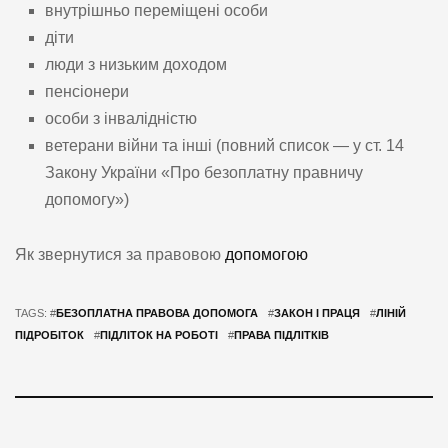
внутрішньо переміщені особи
діти
люди з низьким доходом
пенсіонери
особи з інвалідністю
ветерани війни та інші (повний список — у ст. 14
Закону України «Про безоплатну правничу
допомогу»)
Як звернутися за правовою
допомогою
TAGS: #
БЕЗОПЛАТНА ПРАВОВА ДОПОМОГА
#
ЗАКОН І ПРАЦЯ
#
ЛІНІЙ
ПІДРОБІТОК
#
ПІДЛІТОК НА РОБОТІ
#
ПРАВА ПІДЛІТКІВ