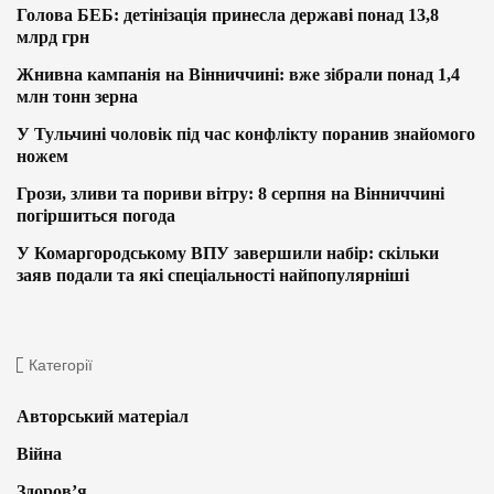
Голова БЕБ: детінізація принесла державі понад 13,8
млрд грн
Жнивна кампанія на Вінниччині: вже зібрали понад 1,4
млн тонн зерна
У Тульчині чоловік під час конфлікту поранив знайомого
ножем
Грози, зливи та пориви вітру: 8 серпня на Вінниччині
погіршиться погода
У Комаргородському ВПУ завершили набір: скільки
заяв подали та які спеціальності найпопулярніші
Категорії
Авторський матеріал
Війна
Здоров’я