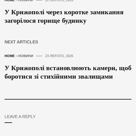
HOME
>
НОВИНИ
22 ЛЮТОГО, 2026
У Крижополі через коротке замикання
загорілося горище будинку
NEXT ARTICLES
HOME
>
НОВИНИ
23 ЛЮТОГО, 2026
У Крижополі встановлюють камери, щоб
боротися зі стихійними звалищами
LEAVE A REPLY