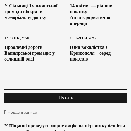
У Сільниці Тульчинської
14 квітня — річниця
громади відкрили
початку
меморіальну дошку
Антитерористичної
операції
17 КВІТНЯ, 2026
13 ТРАВНЯ, 2025
Проблемні дороги
Юна вокалістка з
Вапнярської громади: у
Крижополя – серед
селищній раді
призерів
Недавні записи
У Піщанці проведуть мирну акцію на підтримку безвісти