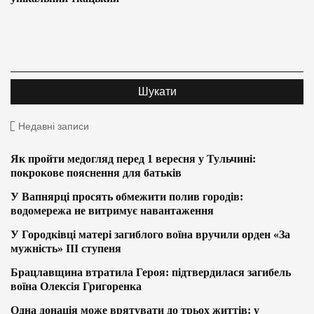
Недавні записи
Як пройти медогляд перед 1 вересня у Тульчині:
покрокове пояснення для батьків
У Вапнярці просять обмежити полив городів:
водомережа не витримує навантаження
У Городківці матері загиблого воїна вручили орден «За
мужність» ІІІ ступеня
Брацлавщина втратила Героя: підтвердилася загибель
воїна Олексія Григоренка
Одна донація може врятувати до трьох життів: у