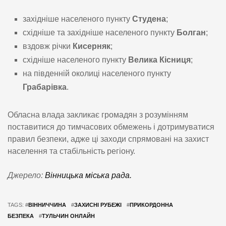
західніше населеного пункту
Студена
;
східніше та західніше населеного пункту
Болган
;
вздовж річки
Кисерняк
;
східніше населеного пункту
Велика Кісниця
;
на південній околиці населеного пункту
Грабарівка
.
Обласна влада закликає громадян з розумінням
поставитися до тимчасових обмежень і дотримуватися
правил безпеки, адже ці заходи спрямовані на захист
населення та стабільність регіону.
Джерело:
Вінницька міська рада.
TAGS: #
ВІННИЧЧИНА
#
ЗАХИСНІ РУБЕЖІ
#
ПРИКОРДОННА
БЕЗПЕКА
#
ТУЛЬЧИН ОНЛАЙН