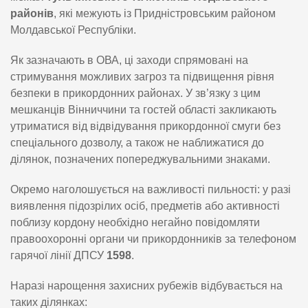
районів
, які межують із Придністровським районом
Молдавської Республіки.
Як зазначають в ОВА, ці заходи спрямовані на
стримування можливих загроз та підвищення рівня
безпеки в прикордонних районах. У зв’язку з цим
мешканців Вінниччини та гостей області закликають
утриматися від відвідування прикордонної смуги без
спеціального дозволу, а також не наближатися до
ділянок, позначених попереджувальними знаками.
Окремо наголошується на важливості пильності: у разі
виявлення підозрілих осіб, предметів або активності
поблизу кордону необхідно негайно повідомляти
правоохоронні органи чи прикордонників за телефоном
гарячої лінії ДПСУ
1598
.
Наразі нарощення захисних рубежів відбувається на
таких ділянках: