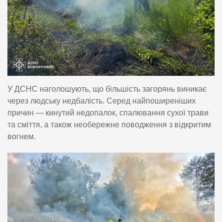
У ДСНС наголошують, що більшість загорянь виникає
через людську недбалість. Серед найпоширеніших
причин — кинутий недопалок, спалювання сухої трави
та сміття, а також необережне поводження з відкритим
вогнем.