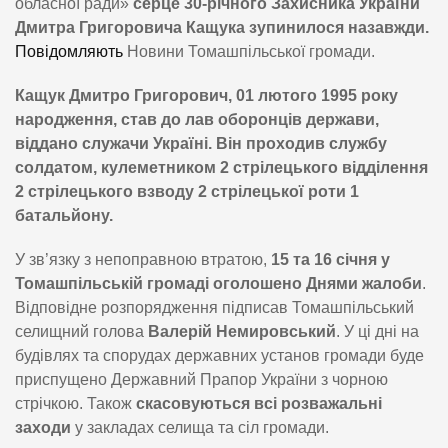
обласної ради»
серце 30-річного Захисника України
Дмитра Григоровича Кащука зупинилося назавжди.
Повідомляють
Новини Томашпільської громади.
Кащук Дмитро Григорович, 01 лютого 1995 року
народження, став до лав оборонців держави,
віддано служачи Україні. Він проходив службу
солдатом, кулеметником 2 стрілецького відділення
2 стрілецького взводу 2 стрілецької роти 1
батальйону.
У зв’язку з непоправною втратою,
15 та 16 січня у
Томашпільській громаді оголошено Днями жалоби
.
Відповідне розпорядження підписав Томашпільський
селищний голова
Валерій Немировський
. У ці дні на
будівлях та спорудах державних установ громади буде
приспущено Державний Прапор України з чорною
стрічкою. Також
скасовуються всі розважальні
заходи
у закладах селища та сіл громади.