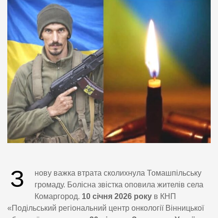
З
нову важка втрата сколихнула Томашпільську
громаду. Болісна звістка оповила жителів села
Комаргород.
10 січня 2026 року
в КНП
«Подільський регіональний центр онкології Вінницької