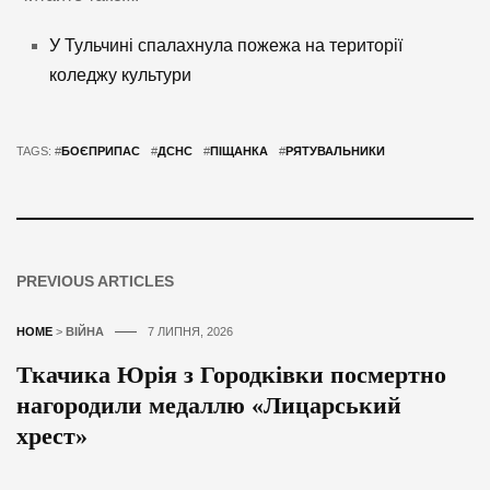
У Тульчині спалахнула пожежа на території
коледжу культури
TAGS: #
БОЄПРИПАС
#
ДСНС
#
ПІЩАНКА
#
РЯТУВАЛЬНИКИ
PREVIOUS ARTICLES
HOME
>
ВІЙНА
7 ЛИПНЯ, 2026
Ткачика Юрія з Городківки посмертно
нагородили медаллю «Лицарський
хрест»