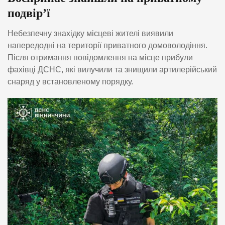
подвір’ї
Небезпечну знахідку місцеві жителі виявили
напередодні на території приватного домоволодіння.
Після отримання повідомлення на місце прибули
фахівці ДСНС, які вилучили та знищили артилерійський
снаряд у встановленому порядку.