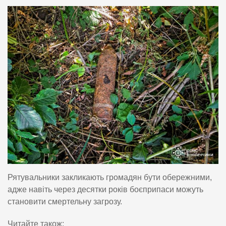
Рятувальники закликають громадян бути обережними,
адже навіть через десятки років боєприпаси можуть
становити смертельну загрозу.
Читайте також: