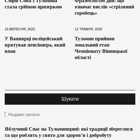
Софія Сова з Тульчина
Фразеологізм дня: що
стала срібною призеркою
означає вислів «стріляний
горобець»
16 ВЕРЕСНЯ, 2025
12 ТРАВНЯ, 2025
У Вапнярці поліцейський
Тульчин прийняв
врятував пенсіонера, який
зональний етап
впав
Чемпіонату Вінницької
області
Недавні записи
Яблучний Спас на Тульчинщині: які традиції збереглися
та що роблять у свято для здоров’я і добробуту