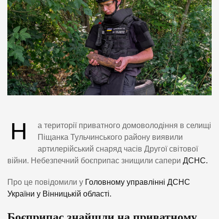
Н
а території приватного домоволодіння в селищі
Піщанка Тульчинського району виявили
артилерійський снаряд часів Другої світової
війни. Небезпечний боєприпас знищили сапери
ДСНС.
Про це повідомили у
Головному управлінні ДСНС
України у Вінницькій області.
Боєприпас знайшли на приватному