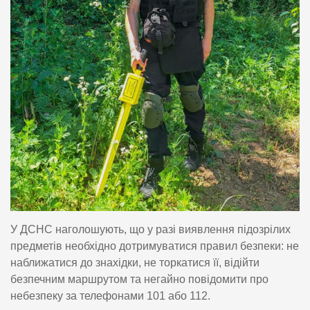
У ДСНС наголошують, що у разі виявлення підозрілих
предметів необхідно дотримуватися правил безпеки: не
наближатися до знахідки, не торкатися її, відійти
безпечним маршрутом та негайно повідомити про
небезпеку за телефонами 101 або 112.