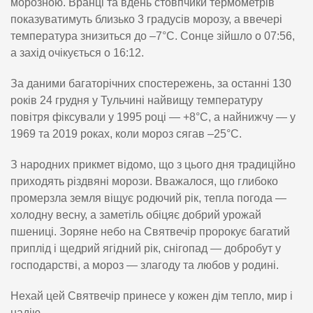
морозною. Вранці та вдень стовпчики термометрів
показуватимуть близько 3 градусів морозу, а ввечері
температура знизиться до –7°C. Сонце зійшло о 07:56,
а захід очікується о 16:12.
За даними багаторічних спостережень, за останні 130
років 24 грудня у Тульчині найвищу температуру
повітря фіксували у 1995 році — +8°C, а найнижчу — у
1969 та 2019 роках, коли мороз сягав –25°C.
З народних прикмет відомо, що з цього дня традиційно
приходять різдвяні морози. Вважалося, що глибоко
промерзла земля віщує родючий рік, тепла погода —
холодну весну, а заметіль обіцяє добрий урожай
пшениці. Зоряне небо на Святвечір пророкує багатий
приплід і щедрий ягідний рік, снігопад — добробут у
господарстві, а мороз — злагоду та любов у родині.
Нехай цей Святвечір принесе у кожен дім тепло, мир і
надію.