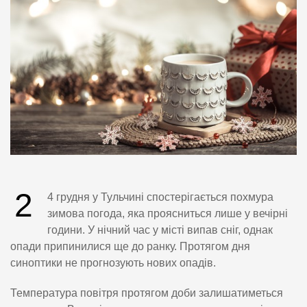
2
4 грудня у Тульчині спостерігається похмура
зимова погода, яка проясниться лише у вечірні
години. У нічний час у місті випав сніг, однак
опади припинилися ще до ранку. Протягом дня
синоптики не прогнозують нових опадів.
Температура повітря протягом доби залишатиметься