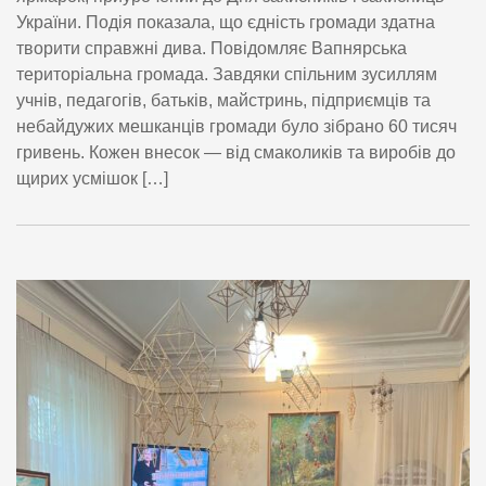
України. Подія показала, що єдність громади здатна
творити справжні дива. Повідомляє Вапнярська
територіальна громада. Завдяки спільним зусиллям
учнів, педагогів, батьків, майстринь, підприємців та
небайдужих мешканців громади було зібрано 60 тисяч
гривень. Кожен внесок — від смаколиків та виробів до
щирих усмішок […]