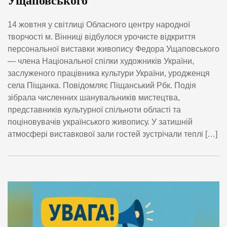
Ущаповського
14 жовтня у світлиці Обласного центру народної
творчості м. Вінниці відбулося урочисте відкриття
персональної виставки живопису Федора Ущаповського
— члена Національної спілки художників України,
заслуженого працівника культури України, уродженця
села Піщанка. Повідомляє Піщанський Рбк. Подія
зібрала численних шанувальників мистецтва,
представників культурної спільноти області та
поціновувачів українського живопису. У затишній
атмосфері виставкової зали гостей зустрічали теплі […]