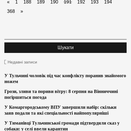
«
1
188
189
190
191
192
193
194
368
»
Недавні записи
У Тульчині чоловік під час конфлікту поранив знайомого
ножем
Грози, зливи та пориви вітру: 8 серпня на Вінниччині
погіршиться погода
У Комаргородському ВПУ завершили набір: скільки
заяв подали та які спеціальності найпопулярніші
У Тиманівці Тульчинської громади підтвердили сказ у
собаки: у селі ввели карантин