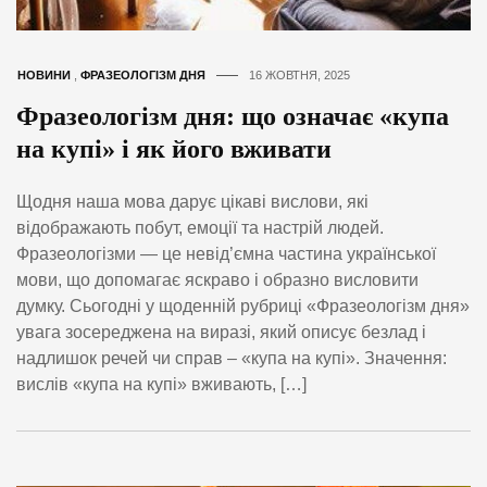
НОВИНИ
,
ФРАЗЕОЛОГІЗМ ДНЯ
16 ЖОВТНЯ, 2025
Фразеологізм дня: що означає «купа
на купі» і як його вживати
Щодня наша мова дарує цікаві вислови, які
відображають побут, емоції та настрій людей.
Фразеологізми — це невід’ємна частина української
мови, що допомагає яскраво і образно висловити
думку. Сьогодні у щоденній рубриці «Фразеологізм дня»
увага зосереджена на виразі, який описує безлад і
надлишок речей чи справ – «купа на купі». Значення:
вислів «купа на купі» вживають, […]