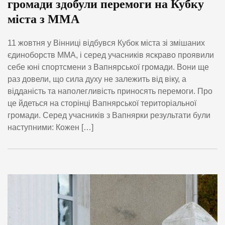
громади здобули перемоги на Кубку
міста з ММА
11 жовтня у Вінниці відбувся Кубок міста зі змішаних
єдиноборств ММА, і серед учасників яскраво проявили
себе юні спортсмени з Вапнярської громади. Вони ще
раз довели, що сила духу не залежить від віку, а
відданість та наполегливість приносять перемоги. Про
це йдеться на сторінці Вапнярської територіальної
громади. Серед учасників з Вапнярки результати були
наступними: Кожен […]