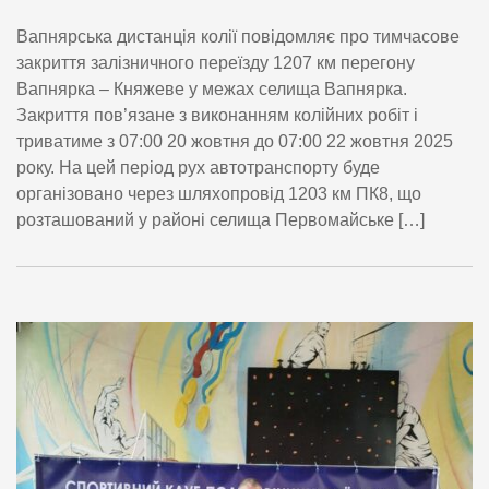
Вапнярська дистанція колії повідомляє про тимчасове
закриття залізничного переїзду 1207 км перегону
Вапнярка – Княжеве у межах селища Вапнярка.
Закриття пов’язане з виконанням колійних робіт і
триватиме з 07:00 20 жовтня до 07:00 22 жовтня 2025
року. На цей період рух автотранспорту буде
організовано через шляхопровід 1203 км ПК8, що
розташований у районі селища Первомайське […]