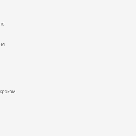
но
ння
 кроком