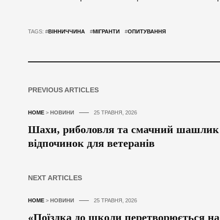
TAGS: #
ВІННИЧЧИНА
#
МІГРАНТИ
#
ОПИТУВАННЯ
PREVIOUS ARTICLES
HOME
>
НОВИНИ
25 ТРАВНЯ, 2026
Шахи, риболовля та смачний шашлик 
відпочинок для ветеранів
NEXT ARTICLES
HOME
>
НОВИНИ
25 ТРАВНЯ, 2026
«Поїздка до школи перетворюється на