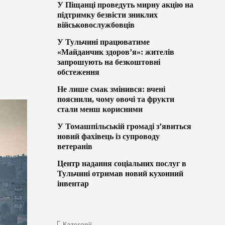
У Піщанці проведуть мирну акцію на
підтримку безвісти зниклих
військовослужбовців
У Тульчині працюватиме
«Майданчик здоров’я»: жителів
запрошують на безкоштовні
обстеження
Не лише смак змінився: вчені
пояснили, чому овочі та фрукти
стали менш корисними
У Томашпільській громаді з’явиться
новий фахівець із супроводу
ветеранів
Центр надання соціальних послуг в
Тульчині отримав новий кухонний
інвентар
Категорії