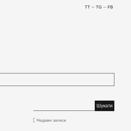
TT
TG
FB
Недавні записи