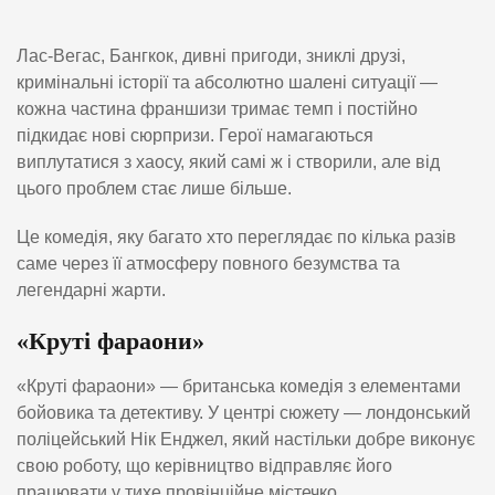
Лас-Вегас, Бангкок, дивні пригоди, зниклі друзі,
кримінальні історії та абсолютно шалені ситуації —
кожна частина франшизи тримає темп і постійно
підкидає нові сюрпризи. Герої намагаються
виплутатися з хаосу, який самі ж і створили, але від
цього проблем стає лише більше.
Це комедія, яку багато хто переглядає по кілька разів
саме через її атмосферу повного безумства та
легендарні жарти.
«Круті фараони»
«Круті фараони» — британська комедія з елементами
бойовика та детективу. У центрі сюжету — лондонський
поліцейський Нік Енджел, який настільки добре виконує
свою роботу, що керівництво відправляє його
працювати у тихе провінційне містечко.