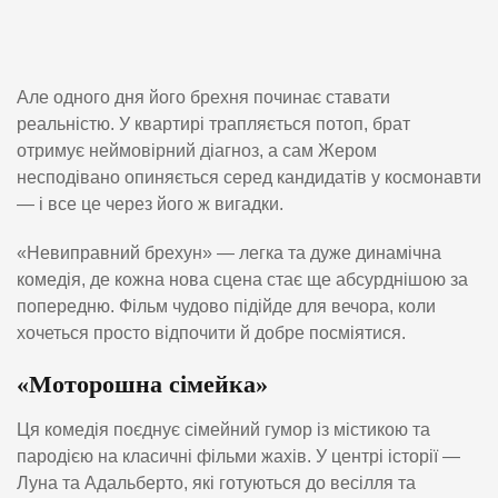
Але одного дня його брехня починає ставати
реальністю. У квартирі трапляється потоп, брат
отримує неймовірний діагноз, а сам Жером
несподівано опиняється серед кандидатів у космонавти
— і все це через його ж вигадки.
«Невиправний брехун» — легка та дуже динамічна
комедія, де кожна нова сцена стає ще абсурднішою за
попередню. Фільм чудово підійде для вечора, коли
хочеться просто відпочити й добре посміятися.
«Моторошна сімейка»
Ця комедія поєднує сімейний гумор із містикою та
пародією на класичні фільми жахів. У центрі історії —
Луна та Адальберто, які готуються до весілля та