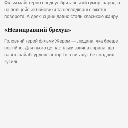
Фільм майстерно поєднує британський гумор, пародію
на поліцейські бойовики та несподівані сюжетні
повороти. А деякі сцени давно стали класикою жанру.
«Невиправний брехун»
Головний герой фільму Жером — людина, яка бреше
постійно. Для нього це настільки звична справа, що
навіть найабсурдніші історії він вигадує без жодних
зусиль.