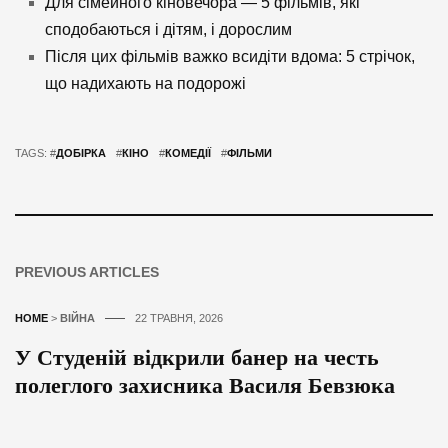
Для сімейного кіновечора — 5 фільмів, які
сподобаються і дітям, і дорослим
Після цих фільмів важко всидіти вдома: 5 стрічок,
що надихають на подорожі
TAGS: #
ДОБІРКА
#
КІНО
#
КОМЕДІЇ
#
ФІЛЬМИ
PREVIOUS ARTICLES
HOME
>
ВІЙНА
22 ТРАВНЯ, 2026
У Студеній відкрили банер на честь
полеглого захисника Василя Бевзюка