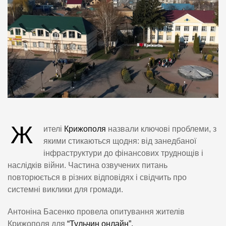
Ж
ителі
Крижополя
назвали ключові проблеми, з
якими стикаються щодня: від занедбаної
інфраструктури до фінансових труднощів і
наслідків війни. Частина озвучених питань
повторюється в різних відповідях і свідчить про
системні виклики для громади.
Антоніна Басенко провела опитування жителів
Крижополя для
“Тульчин онлайн”.