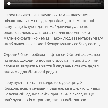
Серед найчастіше згадуваних тем — відсутність
облаштованих місць для дозвілля дітей. Мешканці
кажуть, що існуючі дитячі майданчики давно не
оновлювалися, а альтернатив для прогулянок із
малечею фактично немає. Також люди звертають увагу
на збільшення кількості безпритульних собак у селищі.
Окремий блок проблем — фінанси. Жителі скаржаться
на низькі доходи та постійне зростання цін. За їхніми
словами, витрати на життя й лікування стають дедалі
важчими для більшості родин.
Порушують і питання кадрового дефіциту. У
Крижопільській селищній раді наразі відкрито близько
12 вакансій, однак знайти працівників складно. Це
пов’язують як із міграцією, так і з мобілізацією.