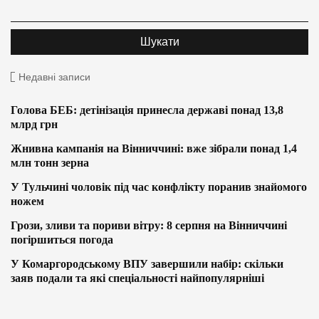
Недавні записи
Голова БЕБ: детінізація принесла державі понад 13,8
млрд грн
Жнивна кампанія на Вінниччині: вже зібрали понад 1,4
млн тонн зерна
У Тульчині чоловік під час конфлікту поранив знайомого
ножем
Грози, зливи та пориви вітру: 8 серпня на Вінниччині
погіршиться погода
У Комаргородському ВПУ завершили набір: скільки
заяв подали та які спеціальності найпопулярніші