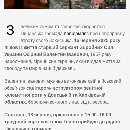
З
великим сумом та глибокою скорботою
Піщанська громада
повідомляє
про непоправну
втрату свого Захисника.
16 червня 2025 року
пішов із життя старший сержант Збройних Сил
України Осірний Валентин Іванович
, 1967 року
народження, вірний син України, який віддав життя за
свободу та мир в нашій державі.
Валентин Іванович мужньо виконував свій військовий
обов’язок
санітаром-інструктором зенітної
кулеметної роти у Донецькій та Харківській
областях,
боронячи кожного з нас від агресора.
Сьогодні, 18 червня, орієнтовно о 15:00–16:00,
траурний кортеж із тілом Героя прибуде до рідної
Піщанської громади.