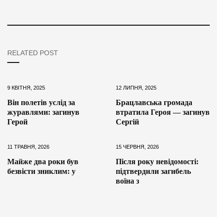
RELATED POST
9 КВІТНЯ, 2025
12 ЛИПНЯ, 2025
Він полетів услід за
Брацлавська громада
журавлями: загинув
втратила Героя — загинув
Герой
Сергій
11 ТРАВНЯ, 2026
15 ЧЕРВНЯ, 2026
Майже два роки був
Після року невідомості:
безвісти зниклим: у
підтвердили загибель
воїна з