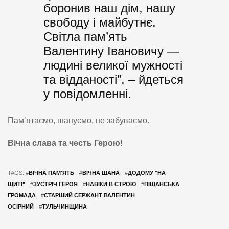
боронив наш дім, нашу
свободу і майбутнє.
Світла пам’ять
Валентину Івановичу —
людині великої мужності
та відданості”, – йдеться
у повідомленні.
Пам’ятаємо, шануємо, не забуваємо.
Вічна слава та честь Герою!
TAGS: #
ВІЧНА ПАМ'ЯТЬ
#
ВІЧНА ШАНА
#
ДОДОМУ "НА
ЩИТІ"
#
ЗУСТРІЧ ГЕРОЯ
#
НАВІКИ В СТРОЮ
#
ПІЩАНСЬКА
ГРОМАДА
#
СТАРШИЙ СЕРЖАНТ ВАЛЕНТИН
ОСІРНИЙ
#
ТУЛЬЧИНЩИНА