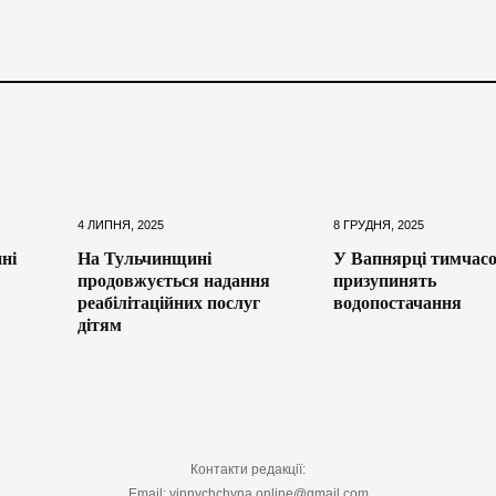
4 ЛИПНЯ, 2025
8 ГРУДНЯ, 2025
ні
На Тульчинщині
У Вапнярці тимчас
продовжується надання
призупинять
реабілітаційних послуг
водопостачання
дітям
Контакти редакції:
Email: vinnychchyna.online@gmail.com