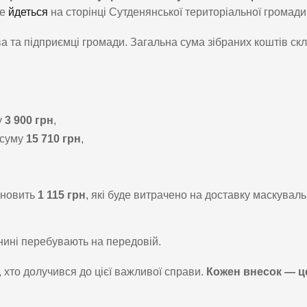
це
йдеться
на сторінці Сутденянської територіальної громади
ва та підприємці громади. Загальна сума зібраних коштів ск
у
3 900 грн
,
 суму
15 710 грн
,
ановить
1 115 грн
, які буде витрачено на доставку маскувал
 нині перебувають на передовій.
хто долучився до цієї важливої справи.
Кожен внесок — ц