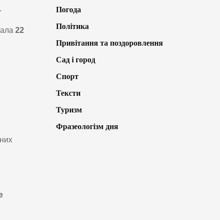
.
Погода
Політика
лала
22
Привітання та поздоровлення
Сад і город
Спорт
Тексти
Туризм
Фразеологізм дня
ьних
е