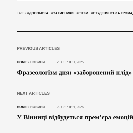
TAGS: #
ДОПОМОГА
#
ЗАХИСНИКИ
#
СІТКИ
#
СТУДЕНЯНСЬКА ГРОМА
PREVIOUS ARTICLES
HOME
>
НОВИНИ
29 СЕРПНЯ, 2025
Фразеологізм дня: «заборонений плід» 
NEXT ARTICLES
HOME
>
НОВИНИ
29 СЕРПНЯ, 2025
У Вінниці відбудеться прем’єра емоці