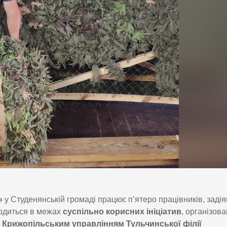
»
у Студенянській громаді працює п’ятеро працівників, задія
водиться в межах
суспільно корисних ініціатив
, організов
а
Крижопільським управлінням Тульчинської філії