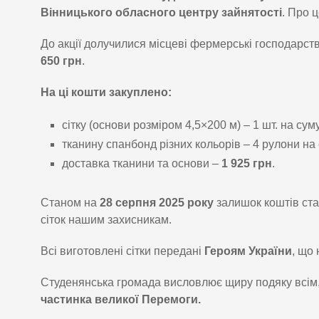
Вінницького обласного центру зайнятості
. Про 
До акції долучилися місцеві фермерські господарст
650 грн
.
На ці кошти закуплено:
сітку (основи розміром 4,5×200 м) – 1 шт. на сум
тканину спанбонд різних кольорів – 4 рулони на
доставка тканини та основи –
1 925 грн
.
Станом на
28 серпня 2025 року
залишок коштів ст
сіток нашим захисникам.
Всі виготовлені сітки передані
Героям України
, що
Студенянська громада висловлює щиру подяку всім, 
частинка великої Перемоги.