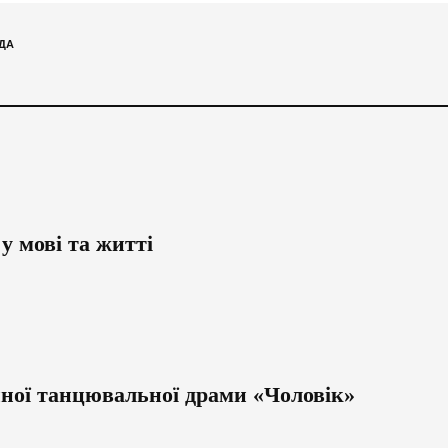
ДА
у мові та житті
йної танцювальної драми «Чоловік»