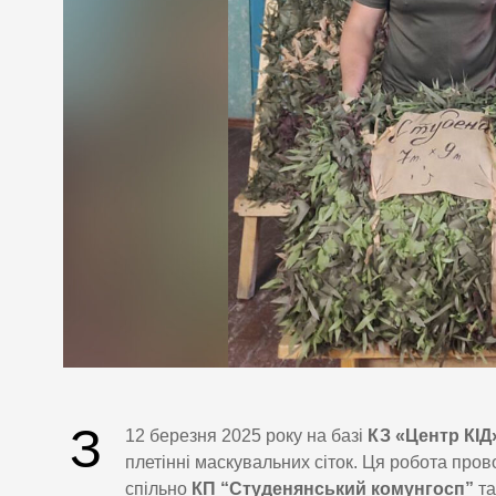
З
12 березня 2025 року на базі
КЗ «Центр КІД
плетінні маскувальних сіток. Ця робота про
спільно
КП “Студенянський комунгосп”
т