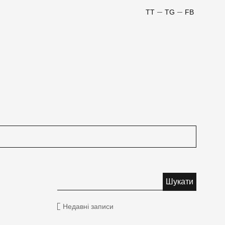
TT
TG
FB
Недавні записи