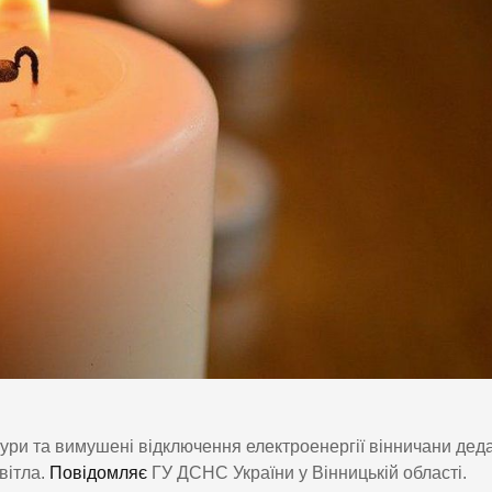
ктури та вимушені відключення електроенергії вінничани дед
вітла.
Повідомляє
ГУ ДСНС України у Вінницькій області.