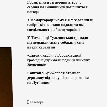
Грози, зливи та пориви вітру: 8
серпня на Вінниччині погіршиться
погода
У Комаргородському ВПУ завершили
набір: скільки заяв подали та які
спеціальності найпопулярніші
У Тиманівці Тульчинської громади
підтвердили сказ у собаки: у селі
ввели карантин
«Дзвони надії»: у Городківській
громаді підтримали родини зниклих
Захисників
Капітан з Крижополя отримав
державну відзнаку після поранення
на Луганщині
Категорії