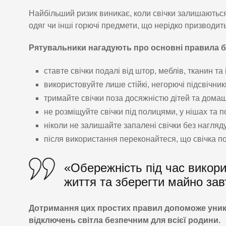
Найбільший ризик виникає, коли свічки залишаються
одяг чи інші горючі предмети, що нерідко призводить
Рятувальники нагадують про основні правила бе
ставте свічки подалі від штор, меблів, тканин т
використовуйте лише стійкі, негорючі підсвічник
тримайте свічки поза досяжністю дітей та домаш
не розміщуйте свічки під полицями, у нішах та 
ніколи не залишайте запалені свічки без нагляду
після використання переконайтеся, що свічка п
«Обережність під час викори
життя та зберегти майно за
Дотримання цих простих правил допоможе уникн
відключень світла безпечним для всієї родини.