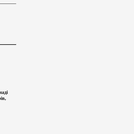
маді
ів,