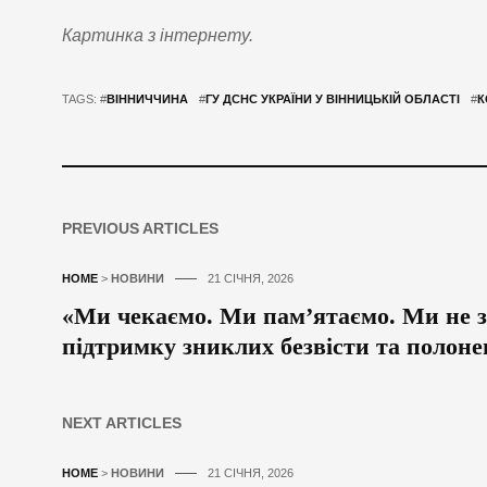
Картинка з інтернету.
TAGS: #
ВІННИЧЧИНА
#
ГУ ДСНС УКРАЇНИ У ВІННИЦЬКІЙ ОБЛАСТІ
#
К
PREVIOUS ARTICLES
HOME
>
НОВИНИ
21 СІЧНЯ, 2026
«Ми чекаємо. Ми пам’ятаємо. Ми не з
підтримку зниклих безвісти та полон
NEXT ARTICLES
HOME
>
НОВИНИ
21 СІЧНЯ, 2026