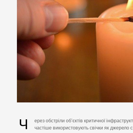
Ч
ерез обстріли об’єктів критичної інфрастру
частіше використовують свічки як джерело с