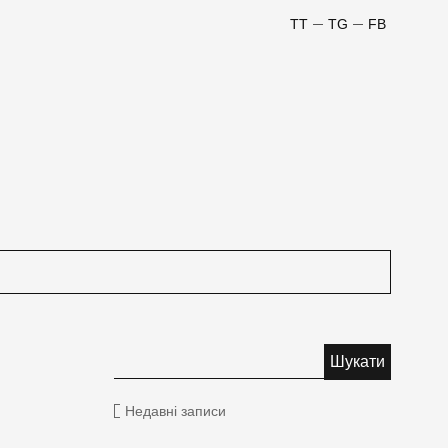
TT
TG
FB
Недавні записи