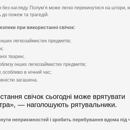
 без нагляду. Полум’я може легко перекинутися на штори, м
 до пожеж та трагедій.
зпеки при використанні свічок:
а інших легкозаймистих предметів;
и;
ніх тварин;
поблизу інших легкозаймистих предметів;
, особливо в нічний час;
овністю загашена.
стання свічок сьогодні може врятувати
втра», — наголошують рятувальники.
ути неприємностей і зробить перебування вдома під 