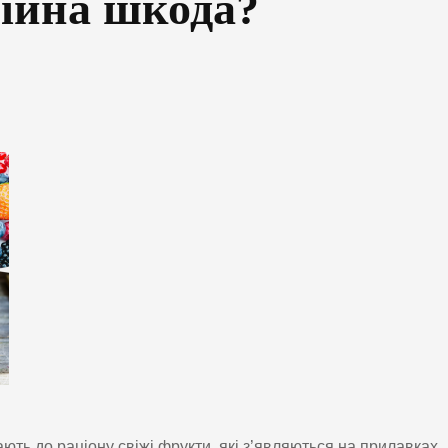
ційна шкода?
ють до раціону свіжі фрукти, які з’являються на прилавках