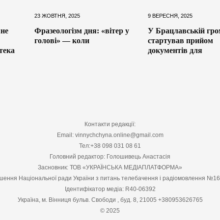
23 ЖОВТНЯ, 2025
9 ВЕРЕСНЯ, 2025
яне
Фразеологізм дня: «вітер у
У Брацлавській гро
голові» — коли
стартував прийом
тека
документів для
Контакти редакції:
Email: vinnychchyna.online@gmail.com
Тел:+38 098 031 08 61
Головний редактор: Голошивець Анастасія
Засновник: ТОВ «УКРАЇНСЬКА МЕДІАПЛАТФОРМА»
шення Національної ради України з питань телебачення і радіомовлення №1
Ідентифікатор медіа: R40-06392
Україна, м. Вінниця бульв. Свободи , буд. 8, 21005 +380953626765
© 2025