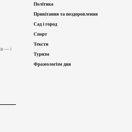
Політика
Привітання та поздоровлення
Сад і город
Спорт
Тексти
в — і
Туризм
Фразеологізм дня