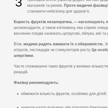
З
магазинів та ринків.
Проте медичні фахівці
становити небезпеку для здоров’я.
Користь фруктів незаперечна, — наголошують лі
антиоксиданти, а також клітковину, яка сприяє очи
весняних плодів належать цитрусові, яблука, ківі т
Втім,
медики радять вживати їх з обережністю.
Зо
нітратів, пестицидів чи стимуляторів росту.
Це особл
алергіями.
Часте споживання таких фруктів у великих кількост
реакцій.
Фахівці рекомендують:
обмежити кількість фруктів, особливо для дітей;
уникати надто яскравих або підозріло блискучих