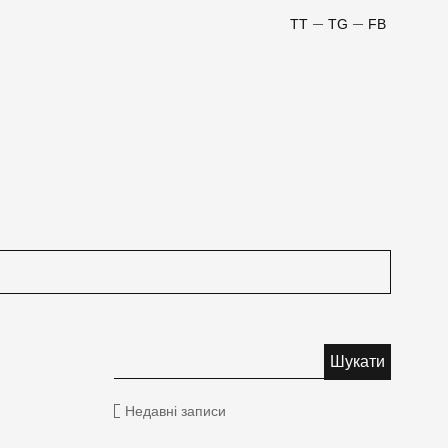
TT
TG
FB
Недавні записи