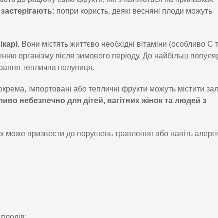
 застерігають:
попри користь, деякі весняні плоди можуть
карі.
Вони містять життєво необхідні вітаміни (особливо C т
щенню організму після зимового періоду. До найбільш популя
а рання теплична полуниця.
крема, імпортовані або тепличні фрукти можуть містити за
иво небезпечно для дітей, вагітних жінок та людей з
ях може призвести до порушень травлення або навіть алерг
 плодів;