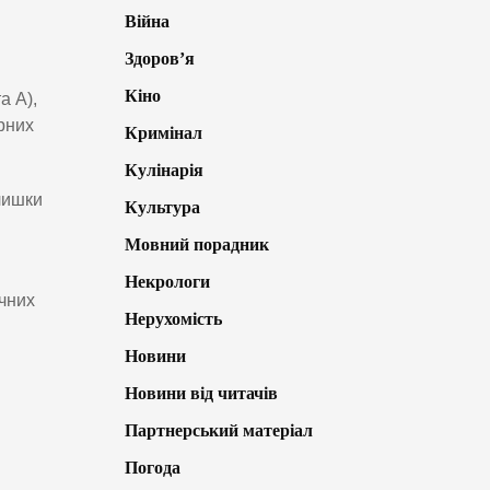
Війна
Здоров’я
Кіно
а A),
рних
Кримінал
Кулінарія
лишки
Культура
Мовний порадник
Некрологи
ічних
Нерухомість
Новини
Новини від читачів
Партнерський матеріал
Погода