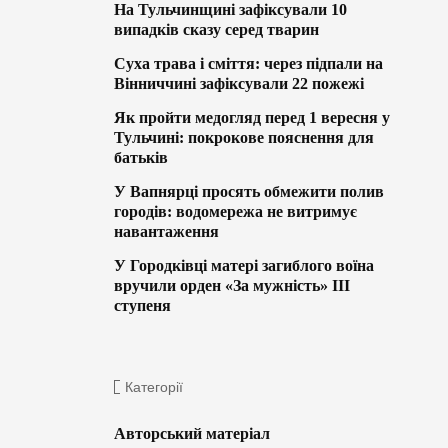
На Тульчинщині зафіксували 10
випадків сказу серед тварин
Суха трава і сміття: через підпали на
Вінниччині зафіксували 22 пожежі
Як пройти медогляд перед 1 вересня у
Тульчині: покрокове пояснення для
батьків
У Вапнярці просять обмежити полив
городів: водомережа не витримує
навантаження
У Городківці матері загиблого воїна
вручили орден «За мужність» ІІІ
ступеня
Категорії
Авторський матеріал