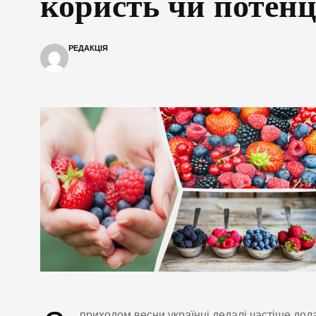
користь чи потен
РЕДАКЦІЯ
приходом весни українці дедалі частіше дода