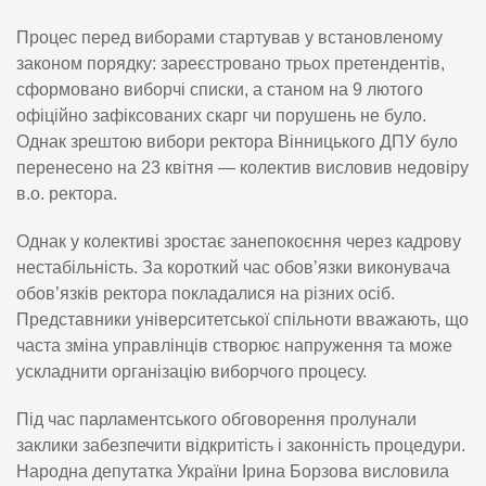
Процес перед виборами стартував у встановленому
законом порядку: зареєстровано трьох претендентів,
сформовано виборчі списки, а станом на 9 лютого
офіційно зафіксованих скарг чи порушень не було.
Однак зрештою вибори ректора Вінницького ДПУ було
перенесено на 23 квітня — колектив висловив недовіру
в.о. ректора.
Однак у колективі зростає занепокоєння через кадрову
нестабільність. За короткий час обов’язки виконувача
обов’язків ректора покладалися на різних осіб.
Представники університетської спільноти вважають, що
часта зміна управлінців створює напруження та може
ускладнити організацію виборчого процесу.
Під час парламентського обговорення пролунали
заклики забезпечити відкритість і законність процедури.
Народна депутатка України Ірина Борзова висловила