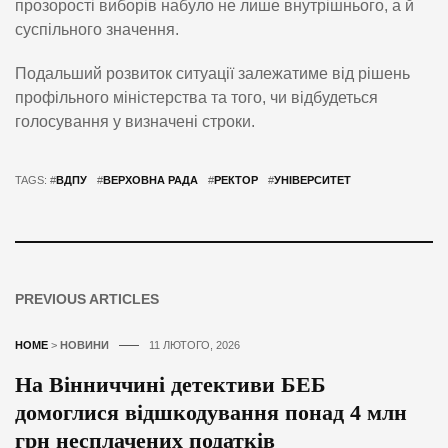
прозорості виборів набуло не лише внутрішнього, а й
суспільного значення.
Подальший розвиток ситуації залежатиме від рішень
профільного міністерства та того, чи відбудеться
голосування у визначені строки.
TAGS: #
ВДПУ
#
ВЕРХОВНА РАДА
#
РЕКТОР
#
УНІВЕРСИТЕТ
PREVIOUS ARTICLES
HOME
>
НОВИНИ
11 ЛЮТОГО, 2026
На Вінниччині детективи БЕБ
домоглися відшкодування понад 4 млн
грн несплачених податків