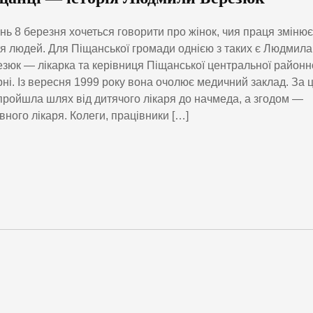
нь 8 березня хочеться говорити про жінок, чия праця змінює
я людей. Для Піщанської громади однією з таких є Людмила
зюк — лікарка та керівниця Піщанської центральної районн
рні. Із вересня 1999 року вона очолює медичний заклад. За 
пройшла шлях від дитячого лікаря до начмеда, а згодом —
вного лікаря. Колеги, працівники […]