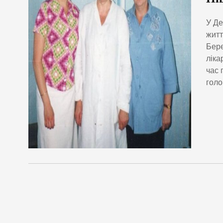
У Де
житт
Бере
ліка
час 
голо