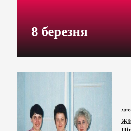
8 березня
АВТО
Жі
Пі