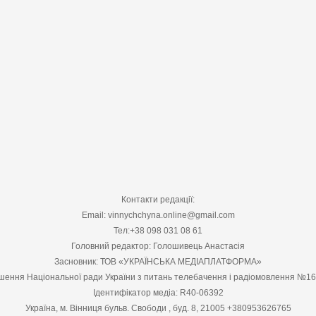
Контакти редакції:
Email: vinnychchyna.online@gmail.com
Тел:+38 098 031 08 61
Головний редактор: Голошивець Анастасія
Засновник: ТОВ «УКРАЇНСЬКА МЕДІАПЛАТФОРМА»
шення Національної ради України з питань телебачення і радіомовлення №1
Ідентифікатор медіа: R40-06392
Україна, м. Вінниця бульв. Свободи , буд. 8, 21005 +380953626765