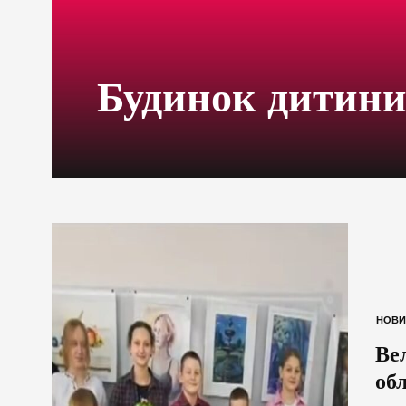
Будинок дитин
НОВИ
Ве
об