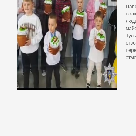
Напе
полі
люди
майс
Туль
ство
пере
атмо