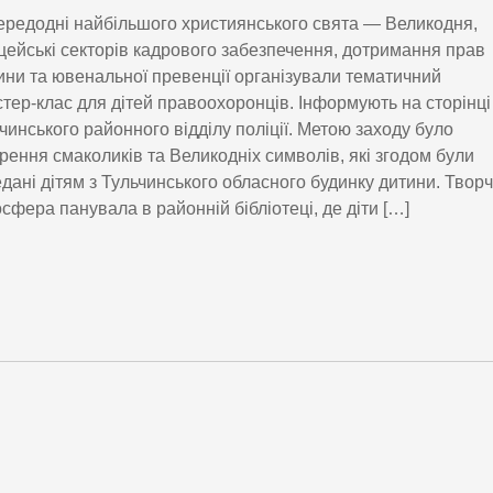
редодні найбільшого християнського свята — Великодня,
цейські секторів кадрового забезпечення, дотримання прав
ни та ювенальної превенції організували тематичний
тер-клас для дітей правоохоронців. Інформують на сторінці
чинського районного відділу поліції. Метою заходу було
рення смаколиків та Великодніх символів, які згодом були
дані дітям з Тульчинського обласного будинку дитини. Твор
сфера панувала в районній бібліотеці, де діти […]