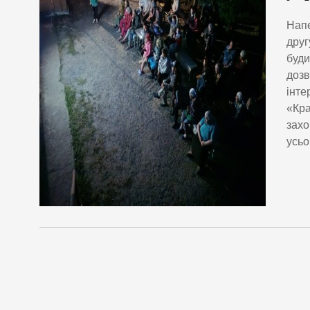
Напе
друг
буди
дозв
інте
«Кра
захо
усьо