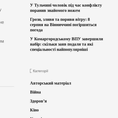
У Тульчині чоловік під час конфлікту
у
поранив знайомого ножем
Грози, зливи та пориви вітру: 8
не
серпня на Вінниччині погіршиться
погода
У Комаргородському ВПУ завершили
им
набір: скільки заяв подали та які
спеціальності найпопулярніші
Категорії
Авторський матеріал
Війна
Здоров’я
Кіно