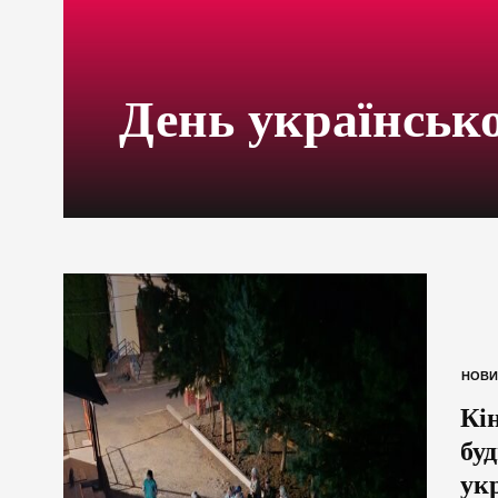
День українсько
НОВИ
Кі
бу
ук