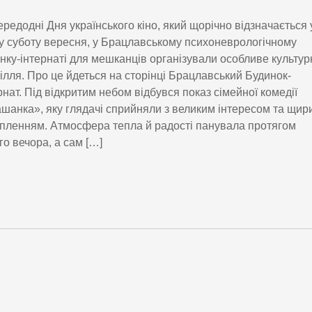
редодні Дня українського кіно, який щорічно відзначається 
у суботу вересня, у Брацлавському психоневрологічному
нку-інтернаті для мешканців організували особливе культур
ілля. Про це йдеться на сторінці Брацлавський Будинок-
рнат. Під відкритим небом відбувся показ сімейної комедії
шанка», яку глядачі сприйняли з великим інтересом та щир
пленням. Атмосфера тепла й радості панувала протягом
го вечора, а сам […]