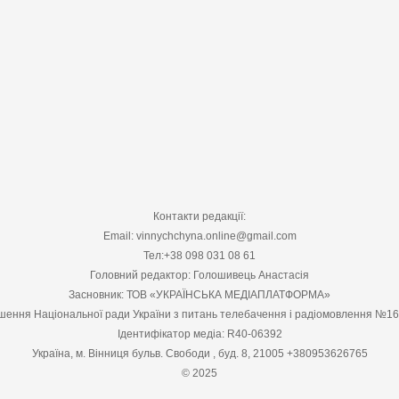
Контакти редакції:
Email: vinnychchyna.online@gmail.com
Тел:+38 098 031 08 61
Головний редактор: Голошивець Анастасія
Засновник: ТОВ «УКРАЇНСЬКА МЕДІАПЛАТФОРМА»
шення Національної ради України з питань телебачення і радіомовлення №1
Ідентифікатор медіа: R40-06392
Україна, м. Вінниця бульв. Свободи , буд. 8, 21005 +380953626765
© 2025