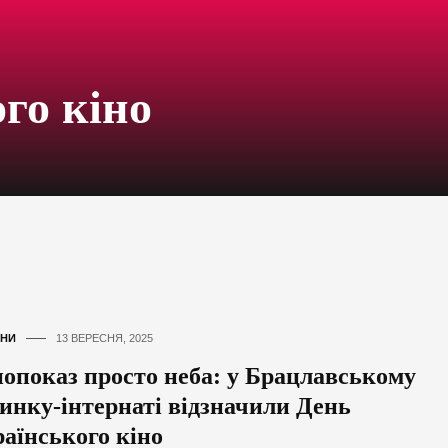
го кіно
НИ
13 ВЕРЕСНЯ, 2025
нопоказ просто неба: у Брацлавському
динку-інтернаті відзначили День
раїнського кіно