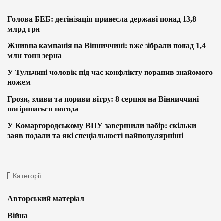
Голова БЕБ: детінізація принесла державі понад 13,8
млрд грн
Жнивна кампанія на Вінниччині: вже зібрали понад 1,4
млн тонн зерна
У Тульчині чоловік під час конфлікту поранив знайомого
ножем
Грози, зливи та пориви вітру: 8 серпня на Вінниччині
погіршиться погода
У Комаргородському ВПУ завершили набір: скільки
заяв подали та які спеціальності найпопулярніші
Категорії
Авторський матеріал
Війна