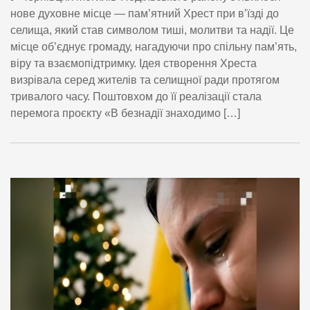
нове духовне місце — пам’ятний Хрест при в’їзді до
селища, який став символом тиші, молитви та надії. Це
місце об’єднує громаду, нагадуючи про спільну пам’ять,
віру та взаємопідтримку. Ідея створення Хреста
визрівала серед жителів та селищної ради протягом
тривалого часу. Поштовхом до її реалізації стала
перемога проєкту «В безнадії знаходимо […]