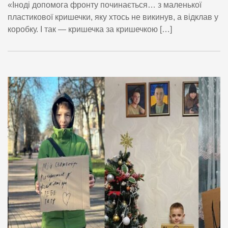
«Іноді допомога фронту починається… з маленької
пластикової кришечки, яку хтось не викинув, а відклав у
коробку. І так — кришечка за кришечкою […]