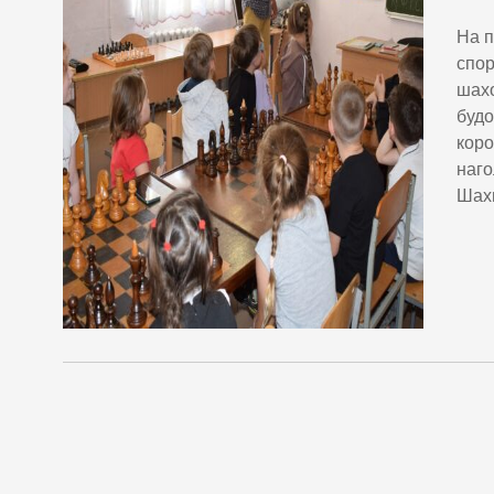
На п
спор
шахо
будо
коро
наго
Шахи