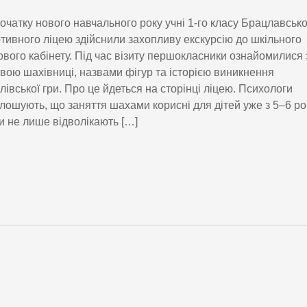
очатку нового навчального року учні 1-го класу Брацлавськ
тивного ліцею здійснили захопливу екскурсію до шкільного
вого кабінету. Під час візиту першокласники ознайомилися 
вою шахівниці, назвами фігур та історією виникнення
лівської гри. Про це йдеться на сторінці ліцею. Психологи
лошують, що заняття шахами корисні для дітей уже з 5–6 рок
 не лише відволікають […]