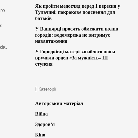
Як пройти медогляд перед 1 вересня у
ого
Тульчині: покрокове пояснення для
батьків
з
У Вапнярці просять обмежити полив
городів: водомережа не витримує
навантаження
ів.
У Городківці матері загиблого воїна
вручили орден «За мужність» ІІІ
ступеня
Категорії
Авторський матеріал
Війна
Здоров’я
Кіно