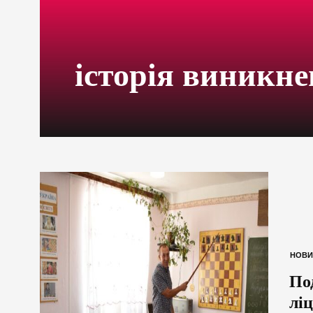
історія виникне
НОВИ
По
лі