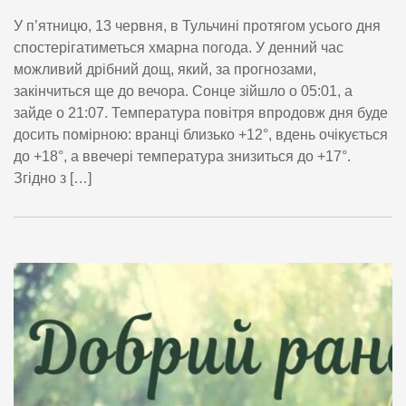
У п’ятницю, 13 червня, в Тульчині протягом усього дня
спостерігатиметься хмарна погода. У денний час
можливий дрібний дощ, який, за прогнозами,
закінчиться ще до вечора. Сонце зійшло о 05:01, а
зайде о 21:07. Температура повітря впродовж дня буде
досить помірною: вранці близько +12°, вдень очікується
до +18°, а ввечері температура знизиться до +17°.
Згідно з […]