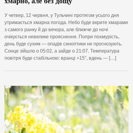
хмарно, але без дощу
У четвер, 12 червня, у Тульчині протягом усього дня
утримається хмарна погода. Небо буде вкрите хмарами
з самого ранку й до вечора, але ближче до ночі
очікується невелике прояснення. Попри похмурість,
день буде сухим — опадів синоптики не прогнозують.
Сонце зійшло о 05:02, а зайде о 21:07. Температура
повітря буде стабільною: вранці +15°, вдень — […]