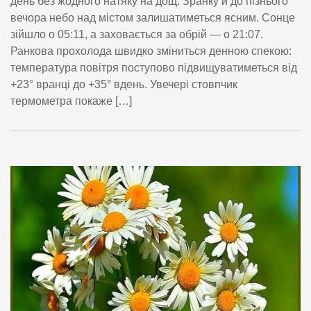
день без жодного натяку на дощ. Зранку й до пізнього
вечора небо над містом залишатиметься ясним. Сонце
зійшло о 05:11, а заховається за обрій — о 21:07.
Ранкова прохолода швидко зміниться денною спекою:
температура повітря поступово підвищуватиметься від
+23° вранці до +35° вдень. Увечері стовпчик
термометра покаже […]