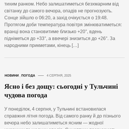
тихим ранком. Небо залишатиметься безхмарним від
світанку до самого вечора, опадів не прогнозують.
Сонце зійшло о 06:20, а захід очікується о 19:48.
Протягом доби температура повітря змінюватиметься:
вранці вона становитиме близько +20°, вдень
підніметься до +33°, а ввечері знизиться до +26°. За
народними прикметами, кінець […]
НОВИНИ
,
ПОГОДА
4 СЕРПНЯ, 2025
Ясно і без дощу: сьогодні у Тульчині
чудова погода
У понеділок, 4 серпня, у Тульчині встановилася
справжня літня погода. Від самого ранку й до пізнього
вечора небо залишатиметься ясним — жодної