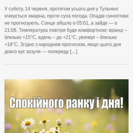
У суботу, 14 червня, протягом усього дня у Тульчині
очікується хмарна, проте суха погода. Опадів синоптики
не прогнозують. Сонце зійшло о 05:01, а зайде — о
21:08. Температура повітря буде комфортною: вранці –
близько +15°С, вдень – до +21°С, увечері – близько
+18°С. Згідно з народним прогнозом, якщо цього дня
довго кує зозуля — попереду […]