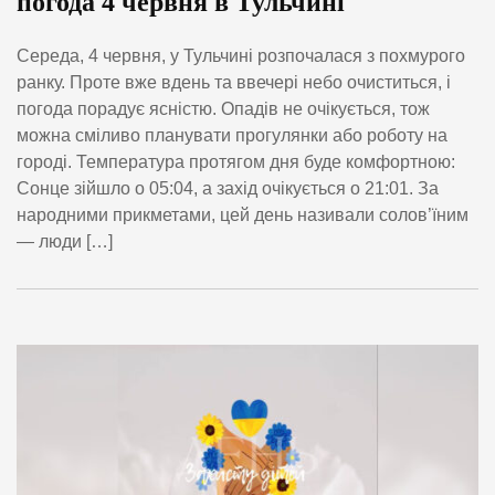
погода 4 червня в Тульчині
Середа, 4 червня, у Тульчині розпочалася з похмурого
ранку. Проте вже вдень та ввечері небо очиститься, і
погода порадує ясністю. Опадів не очікується, тож
можна сміливо планувати прогулянки або роботу на
городі. Температура протягом дня буде комфортною:
Сонце зійшло о 05:04, а захід очікується о 21:01. За
народними прикметами, цей день називали солов’їним
— люди […]