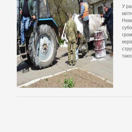
У ра
квіт
Неми
субо
гром
кері
стру
тако