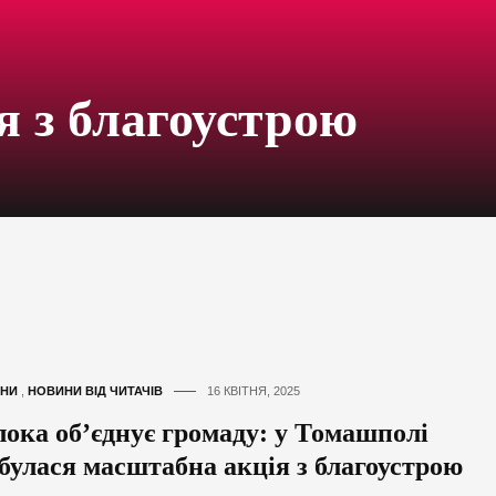
я з благоустрою
НИ
,
НОВИНИ ВІД ЧИТАЧІВ
16 КВІТНЯ, 2025
лока об’єднує громаду: у Томашполі
дбулася масштабна акція з благоустрою