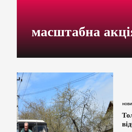
масштабна акці
НОВИ
То
ві