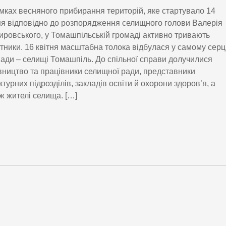
мках весняного прибирання територій, яке стартувало 14
ня відповідно до розпорядження селищного голови Валерія
ровського, у Томашпільській громаді активно тривають
тники. 16 квітня масштабна толока відбулася у самому серц
ади – селищі Томашпіль. До спільної справи долучилися
вництво та працівники селищної ради, представники
ктурних підрозділів, закладів освіти й охорони здоров’я, а
ж жителі селища. […]