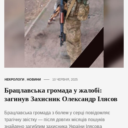
НЕКРОЛОГИ
,
НОВИНИ
10 ЧЕРВНЯ, 2025
Брацлавська громада у жалобі:
загинув Захисник Олександр Ілясов
Брацлавська громада з болем у серці повідомляє
трагічну звістку — після довгих місяців пошуків
знайдено загиблим захисника України Ілясова