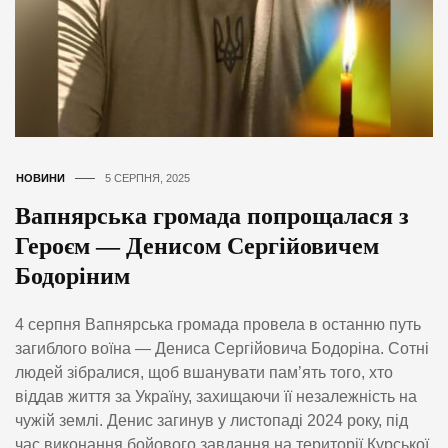
НОВИНИ
5 СЕРПНЯ, 2025
Вапнярська громада попрощалася з
Героєм — Денисом Сергійовичем
Бодоріним
4 серпня Вапнярська громада провела в останню путь
загиблого воїна — Дениса Сергійовича Бодоріна. Сотні
людей зібралися, щоб вшанувати пам’ять того, хто
віддав життя за Україну, захищаючи її незалежність на
чужій землі. Денис загинув у листопаді 2024 року, під
час виконання бойового завдання на території Курської