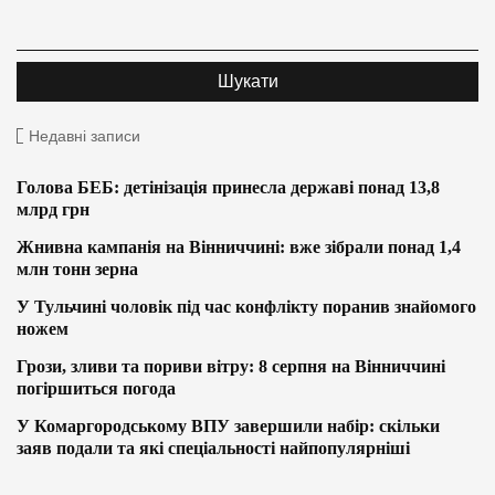
Недавні записи
Голова БЕБ: детінізація принесла державі понад 13,8
млрд грн
Жнивна кампанія на Вінниччині: вже зібрали понад 1,4
млн тонн зерна
У Тульчині чоловік під час конфлікту поранив знайомого
ножем
Грози, зливи та пориви вітру: 8 серпня на Вінниччині
погіршиться погода
У Комаргородському ВПУ завершили набір: скільки
заяв подали та які спеціальності найпопулярніші