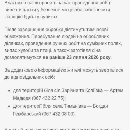
Власників пасік просять на час проведення робіт
вивезти пасіки у безпечне місце або забезпечити
ізоляцію бджіл у вуликах.
Після завершення обробки діятимуть тимчасові
обмеження. Перебування людей на оброблених
ділянках, проведення ручних робіт на суміжних полях,
випас худоби та птиці, а також заготівля сіна
дозволятимуться
не раніше 23 липня 2026 року
.
За додатковою інформацією жителі можуть звертатися
до відповідальних осіб:
для територій біля сіл Зарічне та Копіївка — Артем
Мадюдя (067 432 22 75);
для території біля села Тиманівка — Богдан
Гембарський (067 432 08 00).
У міській раді закликають жителів громади врахувати