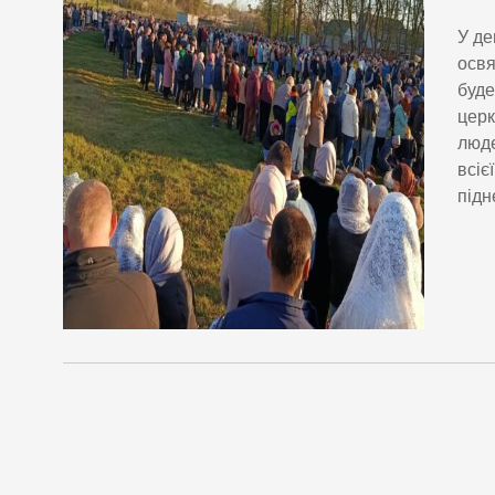
У де
освя
буде
церк
люде
всіє
підн