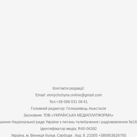
Контакти редакції:
Email: vinnychchyna.online@gmail.com
Тел:+38 098 031 08 61
Головний редактор: Голошивець Анастасія
Засновник: ТОВ «УКРАЇНСЬКА МЕДІАПЛАТФОРМА»
шення Національної ради України з питань телебачення і радіомовлення №1
Ідентифікатор медіа: R40-06392
Україна, м. Вінниця бульв. Свободи , буд. 8, 21005 +380953626765