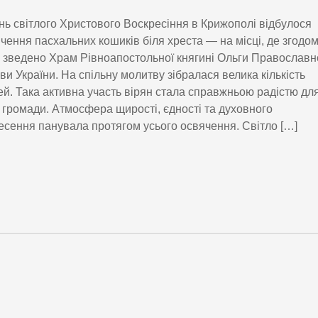
нь світлого Христового Воскресіння в Крижополі відбулося
чення пасхальних кошиків біля хреста — на місці, де згодо
 зведено Храм Рівноапостольної княгині Ольги Православн
ви України. На спільну молитву зібралася велика кількість
й. Така активна участь вірян стала справжньою радістю дл
ї громади. Атмосфера щирості, єдності та духовного
есення панувала протягом усього освячення. Світло […]