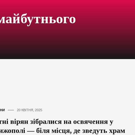
 майбутнього
НИ
20 КВІТНЯ, 2025
тні вірян зібралися на освячення у
ижополі — біля місця, де зведуть храм