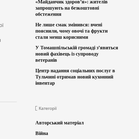
«Майданчик здоров’я»: жителів
запрошують на безкоштовні
обстеження
м
Не лише смак змінився: вчені
ої
пояснили, чому овочі та фрукти
стали менш корисними
я
У Томашпільській громаді з’явиться
новий фахівець із супроводу
ветеранів
Центр надання соціальних послуг в
Тульчині отримав новий кухонний
інвентар
Категорії
Авторський матеріал
Війна