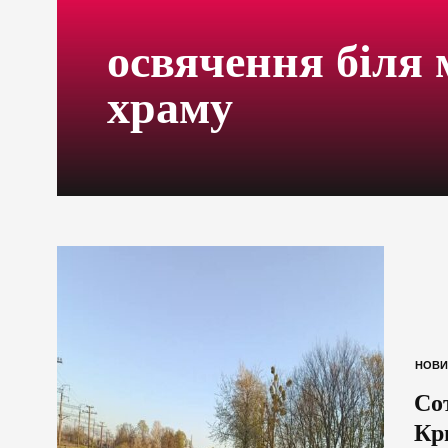
освячення біля
храму
НОВИ
Со
Кр