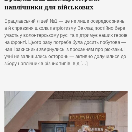
наплічники для військових
Брацлавський ліцей №1 — це не лише осередок знань,
а й справжня школа патріотизму. Заклад постійно бере
участь у волонтерському русі та підтримує наших героїв
на фронті. Цього разу потреба була досить побутова —
наші захисники звернулись із проханням про рюкзаки. І
учні не залишились осторонь — активно долучилися до
збору наплічників різних типів: від […]