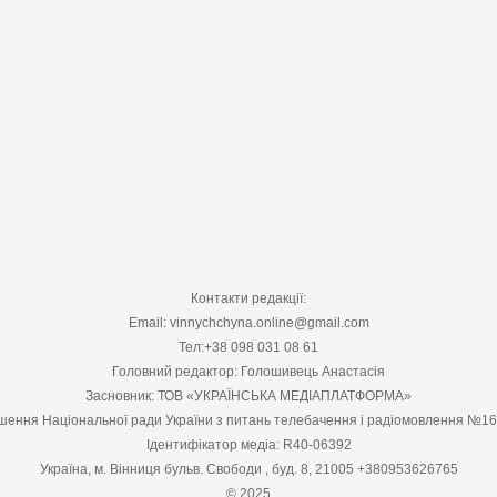
Контакти редакції:
Email: vinnychchyna.online@gmail.com
Тел:+38 098 031 08 61
Головний редактор: Голошивець Анастасія
Засновник: ТОВ «УКРАЇНСЬКА МЕДІАПЛАТФОРМА»
шення Національної ради України з питань телебачення і радіомовлення №1
Ідентифікатор медіа: R40-06392
Україна, м. Вінниця бульв. Свободи , буд. 8, 21005 +380953626765
© 2025