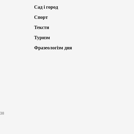
Сад і город
Спорт
Тексти
Туризм
Фразеологізм дня
638