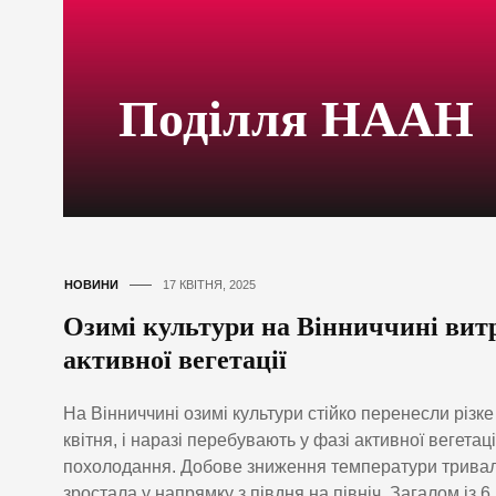
Поділля НААН
НОВИНИ
17 КВІТНЯ, 2025
Озимі культури на Вінниччині витр
активної вегетації
На Вінниччині озимі культури стійко перенесли різк
квітня, і наразі перебувають у фазі активної вегетац
похолодання. Добове зниження температури тривало
зростала у напрямку з півдня на північ. Загалом із 6