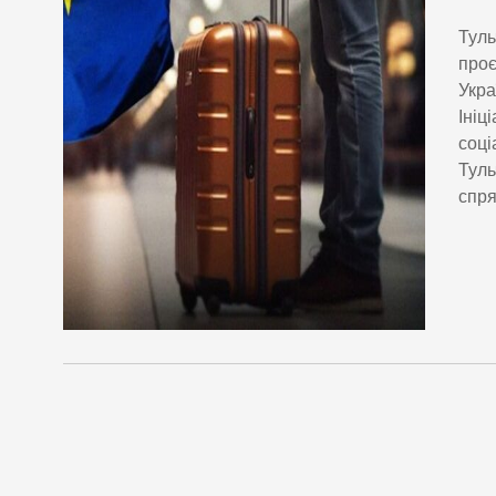
Туль
проє
Укра
Ініц
соці
Туль
спря