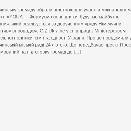
чинську громаду обрали пілотною для участі в міжнародном
кті «YOUA — Формуємо нові шляхи, будуємо майбутнє
їни», який реалізується за дорученням уряду Німеччини.
іативу впроваджує GIZ Ukraine у співпраці з Міністерством
альної політики, сім’ї та єдності України. Про це повідомили 
чинській міській раді 24 лютого. Що передбачає проєкт Проє
мований на підготовку громад до […]