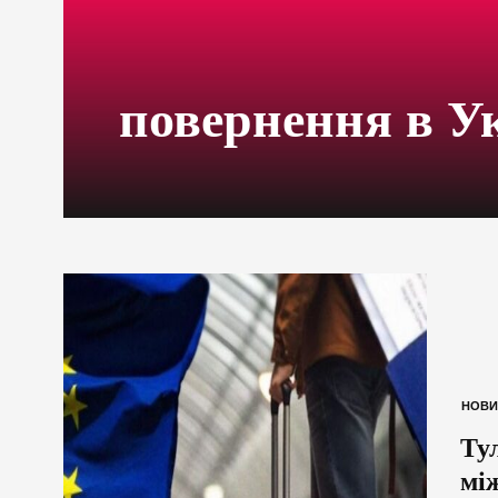
повернення в У
НОВИ
Ту
мі